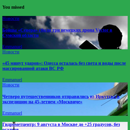
You missed
Новости
Бойцы «Севера» сбили три немецких дрона Vector в
Сумской области
Emmanuel
Новости
«45 минут ударов»: Одесса осталась без света и воды после
массированной атаки ВС РФ
Emmanuel
Новости
Четверо путешественников отправились из Иркутска в
экспедицию на 45-летнем «Москвиче»
Emmanuel
Гидрометцентр: 9 августа в Москве до +25 градусов, без
осадков