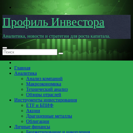
Перейти
к
содержимому
Профиль Инвестора
Аналитика, новости и стратегии для роста капитала.
Главная
Аналитика
Анализ компаний
Макроэкономика
Технический анализ
Обзоры отраслей
Инструменты инвестирования
ETF и БПИФ
Акции
Драгоценные металлы
Облигации
Личные финансы
Бюджетирование и накопления