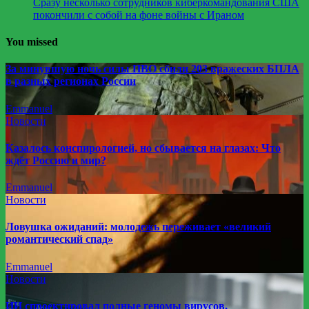
Сразу несколько сотрудников киберкомандования США
покончили с собой на фоне войны с Ираном
You missed
За минувшую ночь силы ПВО сбили 203 вражеских БПЛА
в разных регионах России
Emmanuel
Новости
Казалось конспирологией, но сбывается на глазах: Что
ждёт Россию и мир?
Emmanuel
Новости
Ловушка ожиданий: молодежь переживает «великий
романтический спад»
Emmanuel
Новости
ИИ спроектировал полные геномы вирусов,