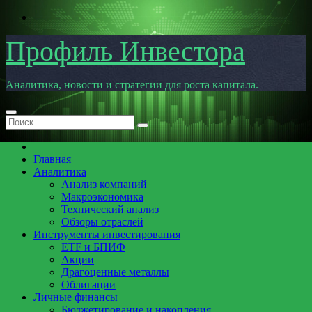
Перейти
к
содержимому
Профиль Инвестора
Аналитика, новости и стратегии для роста капитала.
Главная
Аналитика
Анализ компаний
Макроэкономика
Технический анализ
Обзоры отраслей
Инструменты инвестирования
ETF и БПИФ
Акции
Драгоценные металлы
Облигации
Личные финансы
Бюджетирование и накопления