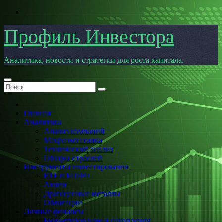
Перейти
к
содержимому
Профиль Инвестора
Аналитика, новости и стратегии для роста капитала.
Главная
Аналитика
Анализ компаний
Макроэкономика
Технический анализ
Обзоры отраслей
Инструменты инвестирования
ETF и БПИФ
Акции
Драгоценные металлы
Облигации
Личные финансы
Бюджетирование и накопления