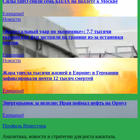
Силы ПВО сбили семь БПЛА на подлете к Москве
Emmanuel
Новости
«Колоссальный удар по экономике»: 7,7 тысячи
украинских фур застряли на границе из-за остановки
портов
Emmanuel
Новости
Жара унесла тысячи жизней в Европе: в Германии
зафиксировали почти 12 тысяч смертей
Emmanuel
Энергорынок за неделю: Иран поймал нефть на Ормуз
Emmanuel
Профиль Инвестора
Аналитика, новости и стратегии для роста капитала.