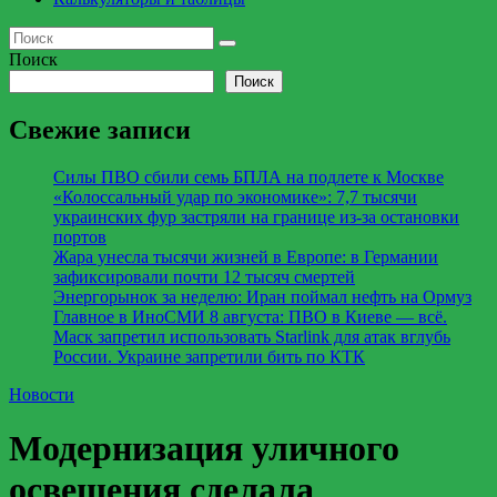
Поиск
Поиск
Свежие записи
Силы ПВО сбили семь БПЛА на подлете к Москве
«Колоссальный удар по экономике»: 7,7 тысячи
украинских фур застряли на границе из-за остановки
портов
Жара унесла тысячи жизней в Европе: в Германии
зафиксировали почти 12 тысяч смертей
Энергорынок за неделю: Иран поймал нефть на Ормуз
Главное в ИноСМИ 8 августа: ПВО в Киеве — всё.
Маск запретил использовать Starlink для атак вглубь
России. Украине запретили бить по КТК
Новости
Модернизация уличного
освещения сделала