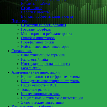
Кредиты и займы
Страхование
Налоги и вычеты
Вклады и сберегательные счета
Портфель
Стратегии инвестирования
Готовые портфели
Мониторинг и ребалансировка
Ошибки инвесторов
Портфельные риски
Кейсы известных инвесторов
Справочник
Инвестиционные термины
Налоговый гайд
Инструкции для начинающих
База знаний
Альтернативные инвестиции
Криптовалюты и цифровые активы
Венчурные инвестиции и стартапы
Недвижимость и REIT
Товарные рынки
Коллекционные активы
Социальные и этические инвестиции
Экзотические инвестиции
Калькуляторы и таблицы