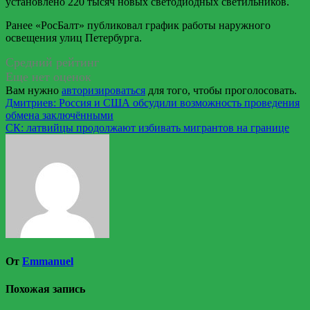
установлено 220 тысяч новых светодиодных светильников.
Ранее «РосБалт» публиковал график работы наружного
освещения улиц Петербурга.
Средний рейтинг
Еще нет оценок
Вам нужно
авторизироваться
для того, чтобы проголосовать.
Навигация
Дмитриев: Россия и США обсудили возможность проведения
обмена заключёнными
по
СК: латвийцы продолжают избивать мигрантов на границе
записям
От
Emmanuel
Похожая запись