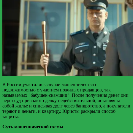
В России участились случаи мошенничества с
недвижимостью с участием пожилых продавцов, так
называемых "бабушек-скамщиц". После получения денег они
через суд признают сделку недействительной, оставляя за
собой жилье и списывая долг через банкротство, а покупатели
теряют и деньги, и квартиру. Юристы раскрыли способ
защиты.
Суть мошеннической схемы