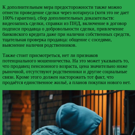
К дополнительным мера предосторожности также можно
отнести проведение сделки через нотариуса (хотя это не дает
100% гарантии), сбор дополнительных доказательств:
видеозапись сделки, справки из ПНД, включение в договор
подписи продавца о добровольности сделки, привлечение
банковского кредита даже при наличии собственных средств,
тщательная проверка продавца: общение с соседями,
выяснение наличия родственников.
Также стоит присмотреться, нет ли признаков
потенциального мошенничества. На это может указывать то,
что продавец пенсионного возраста, цена значительно ниже
рыночной, отсутствуют родственники и другие социальные
связи. Кроме этого должен насторожить тот факт, что
продаётся единственное жильё, а планов покупки нового нет.