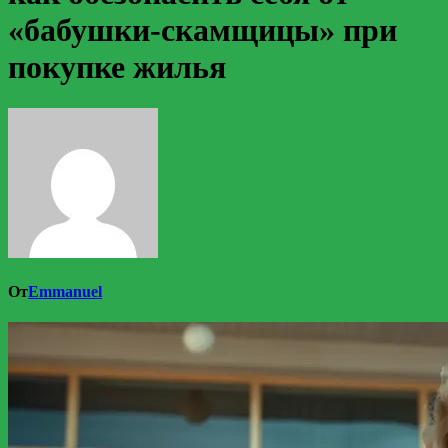
«бабушки-скамщицы» при
покупке жилья
От
Emmanuel