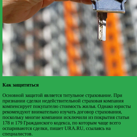
Как защититься
Основной защитой является титульное страхование. При
признании сделки недействительной страховая компания
компенсирует покупателю стоимость жилья. Однако юристы
рекомендуют внимательно изучать договор страхования,
поскольку многие компании исключили из покрытия статьи
178 и 179 Гражданского кодекса, по которым чаще всего
оспариваются сделки, пишет URA.RU, ссылаясь на
специалистов.