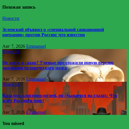
Похожая запись
Новости
Зеленский объявил о «специальной санкционной
операции» против России: что известно
Авг 7, 2026
Emmanuel
Новости
Не мясо, а сахар? Ученые предложили новую версию
эволюции человеческого мозга
Авг 7, 2026
Emmanuel
Новости
Казалось конспирологией, но сбывается на глазах: Что
ждёт Россию и мир?
Авг 7, 2026
Emmanuel
You missed