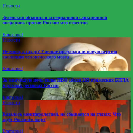
Новости
Зеленский объявил о «специальной санкционной
операции» против России: что известно
Emmanuel
Новости
Не мясо, а сахар? Ученые предложили новую версию
эволюции человеческого мозга
Emmanuel
За минувшую ночь силы ПВО сбили 203 вражеских БПЛА
в разных регионах России
Emmanuel
Новости
Казалось конспирологией, но сбывается на глазах: Что
ждёт Россию и мир?
Emmanuel