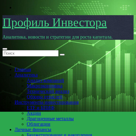
Перейти
к
содержимому
Профиль Инвестора
Аналитика, новости и стратегии для роста капитала.
Главная
Аналитика
Анализ компаний
Макроэкономика
Технический анализ
Обзоры отраслей
Инструменты инвестирования
ETF и БПИФ
Акции
Драгоценные металлы
Облигации
Личные финансы
Бюджетирование и накопления