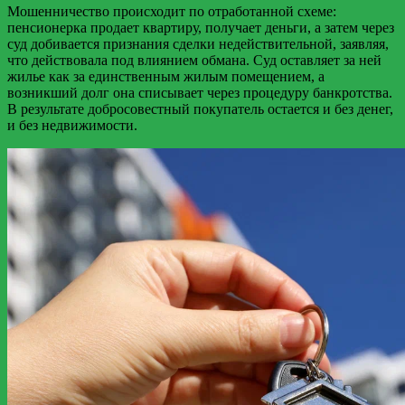
Мошенничество происходит по отработанной схеме:
пенсионерка продает квартиру, получает деньги, а затем через
суд добивается признания сделки недействительной, заявляя,
что действовала под влиянием обмана. Суд оставляет за ней
жилье как за единственным жилым помещением, а
возникший долг она списывает через процедуру банкротства.
В результате добросовестный покупатель остается и без денег,
и без недвижимости.