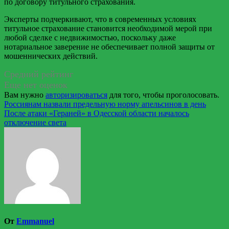
по договору титульного страхования.
Эксперты подчеркивают, что в современных условиях
титульное страхование становится необходимой мерой при
любой сделке с недвижимостью, поскольку даже
нотариальное заверение не обеспечивает полной защиты от
мошеннических действий.
Средний рейтинг
Еще нет оценок
Вам нужно
авторизироваться
для того, чтобы проголосовать.
Навигация
Россиянам назвали предельную норму апельсинов в день
После атаки «Гераней» в Одесской области началось
по
отключение света
записям
От
Emmanuel