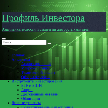
Перейти
к
содержимому
Профиль Инвестора
Аналитика, новости и стратегии для роста капитала.
Главная
Аналитика
Анализ компаний
Макроэкономика
Технический анализ
Обзоры отраслей
Инструменты инвестирования
ETF и БПИФ
Акции
Драгоценные металлы
Облигации
Личные финансы
Бюджетирование и накопления