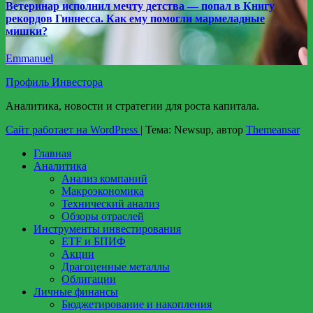
Ветеринар исполнил мечту детства — попал в Книгу
рекордов Гиннесса. Как ему помогли мармеладные
мишки?
Emmanuel
Профиль Инвестора
Аналитика, новости и стратегии для роста капитала.
Сайт работает на WordPress
|
Тема: Newsup, автор
Themeansar
Главная
Аналитика
Анализ компаний
Макроэкономика
Технический анализ
Обзоры отраслей
Инструменты инвестирования
ETF и БПИФ
Акции
Драгоценные металлы
Облигации
Личные финансы
Бюджетирование и накопления