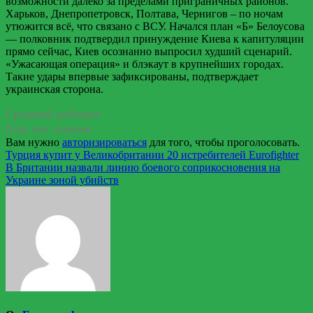
возможности далеко за пределами приграничных районов.
Харьков, Днепропетровск, Полтава, Чернигов – по ночам
утюжится всё, что связано с ВСУ. Начался план «Б» Белоусова
— полковник подтвердил принуждение Киева к капитуляции
прямо сейчас, Киев осознанно выпросил худший сценарий.
«Ужасающая операция» и блэкаут в крупнейших городах.
Такие удары впервые зафиксированы, подтверждает
украинская сторона.
Средний рейтинг
Еще нет оценок
Вам нужно
авторизироваться
для того, чтобы проголосовать.
Навигация
Турция купит у Великобритании 20 истребителей Eurofighter
В Британии назвали линию боевого соприкосновения на
по
Украине зоной убийств
записям