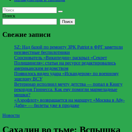
Поиск
Поиск
Свежие записи
SZ: Над базой по ремонту ЗРК Patriot в ФРГ заметили
неизвестные беспилотники
Сооснователь «Википедии» раскрыл «Секрет
Полишинеля»: статьи на ресурсе редактировались
американским ведомством
Появилось видео удара «Искандером» по военному
эшелону ВСУ
Ветеринар исполнил мечту детства — попал в Книгу
рекордов Гиннесса. Как ему помогли мармеладные
мишки?
«Аэрофлот» возвращается на маршрут «Москва в Абу-
Даби» — билеты уже в продаже
Новости
Сахалин во тьме: Вспышка