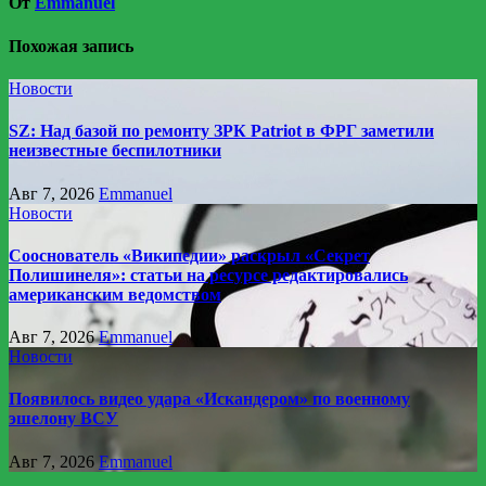
От
Emmanuel
Похожая запись
Новости
SZ: Над базой по ремонту ЗРК Patriot в ФРГ заметили
неизвестные беспилотники
Авг 7, 2026
Emmanuel
Новости
Сооснователь «Википедии» раскрыл «Секрет
Полишинеля»: статьи на ресурсе редактировались
американским ведомством
Авг 7, 2026
Emmanuel
Новости
Появилось видео удара «Искандером» по военному
эшелону ВСУ
Авг 7, 2026
Emmanuel