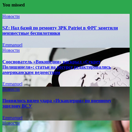
You missed
Новости
SZ: Над базой по ремонту ЗРК Patriot в ФРГ заметили
неизвестные беспилотники
Emmanuel
Новости
Сооснователь «Википедии» раскрыл «Секрет
Полишинеля»: статьи на ресурсе редактировались
американским ведомством
Emmanuel
Новости
Появилось видео удара «Искандером» по военному
эшелону ВСУ
Emmanuel
Новости