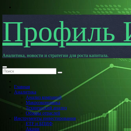
Перейти
к
содержимому
Профиль 
Аналитика, новости и стратегии для роста капитала.
Главная
Аналитика
Анализ компаний
Макроэкономика
Технический анализ
Обзоры отраслей
Инструменты инвестирования
ETF и БПИФ
Акции