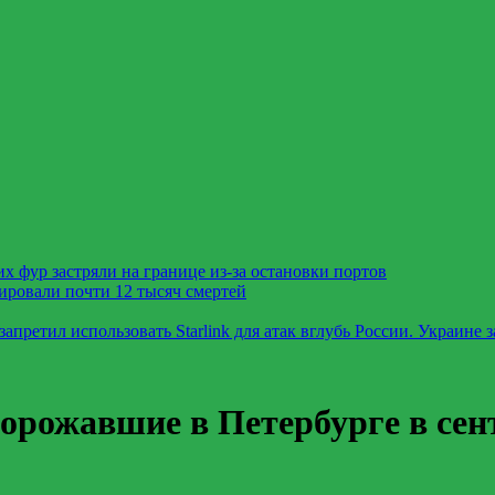
х фур застряли на границе из-за остановки портов
ировали почти 12 тысяч смертей
претил использовать Starlink для атак вглубь России. Украине 
дорожавшие в Петербурге в сен