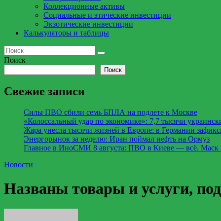
Коллекционные активы
Социальные и этические инвестиции
Экзотические инвестиции
Калькуляторы и таблицы
Поиск
Поиск
Свежие записи
Силы ПВО сбили семь БПЛА на подлете к Москве
«Колоссальный удар по экономике»: 7,7 тысячи украински
Жара унесла тысячи жизней в Европе: в Германии зафикс
Энергорынок за неделю: Иран поймал нефть на Ормуз
Главное в ИноСМИ 8 августа: ПВО в Киеве — всё. Маск за
Новости
Названы товары и услуги, по