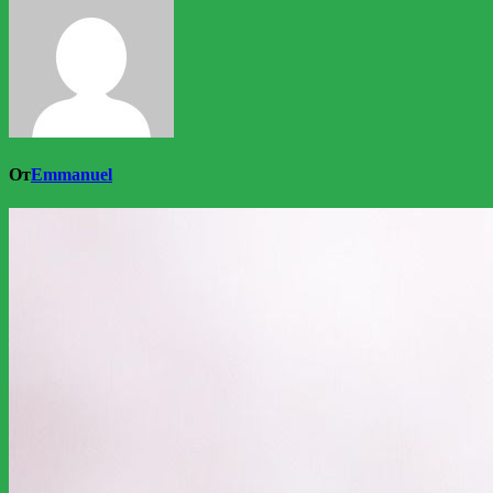
От
Emmanuel