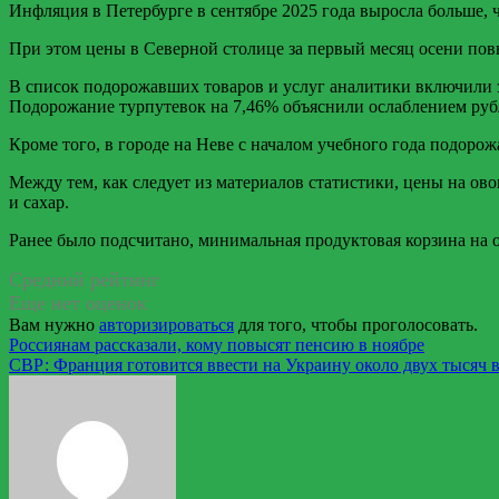
Инфляция в Петербурге в сентябре 2025 года выросла больше, ч
При этом цены в Северной столице за первый месяц осени пов
В список подорожавших товаров и услуг аналитики включили з
Подорожание турпутевок на 7,46% объяснили ослаблением рубл
Кроме того, в городе на Неве с началом учебного года подоро
Между тем, как следует из материалов статистики, цены на 
и сахар.
Ранее было подсчитано, минимальная продуктовая корзина на од
Средний рейтинг
Еще нет оценок
Вам нужно
авторизироваться
для того, чтобы проголосовать.
Навигация
Россиянам рассказали, кому повысят пенсию в ноябре
СВР: Франция готовится ввести на Украину около двух тысяч 
по
записям