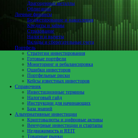
Драгоценные металлы
Облигации
Личные финансы
Бюджетирование и накопления
Кредиты и займы
Страхование
Налоги и вычеты
Вклады и сберегательные счета
Портфель
Стратегии инвестирования
Готовые портфели
Мониторинг и ребалансировка
Ошибки инвесторов
Портфельные риски
Кейсы известных инвесторов
Справочник
Инвестиционные термины
Налоговый гайд
Инструкции для начинающих
База знаний
Альтернативные инвестиции
Криптовалюты и цифровые активы
Венчурные инвестиции и стартапы
Недвижимость и REIT
Товарные рынки