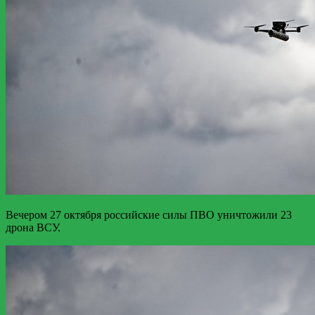
Вечером 27 октября российские силы ПВО уничтожили 23
дрона ВСУ.