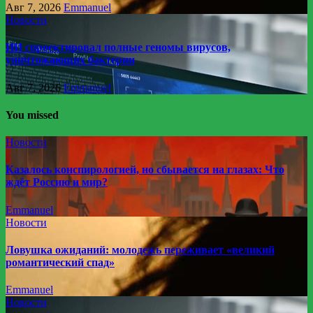
Авг 7, 2026
Emmanuel
Новости
ИИ спроектировал полные геномы вирусов,
уничтожающих бактерии
Авг 7, 2026
Emmanuel
You missed
Новости
Казалось конспирологией, но сбывается на глазах: Что
ждёт Россию и мир?
Emmanuel
Новости
Ловушка ожиданий: молодежь переживает «великий
романтический спад»
Emmanuel
Новости