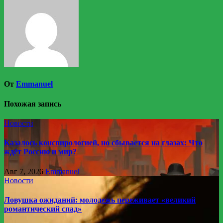
От
Emmanuel
Похожая запись
Новости
Казалось конспирологией, но сбывается на глазах: Что
ждёт Россию и мир?
Авг 7, 2026
Emmanuel
Новости
Ловушка ожиданий: молодежь переживает «великий
романтический спад»