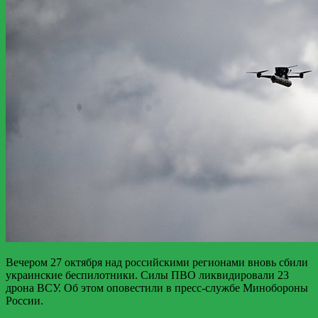
Вечером 27 октября над российскими регионами вновь сбили
украинские беспилотники. Силы ПВО ликвидировали 23
дрона ВСУ. Об этом оповестили в пресс-службе Минобороны
России.