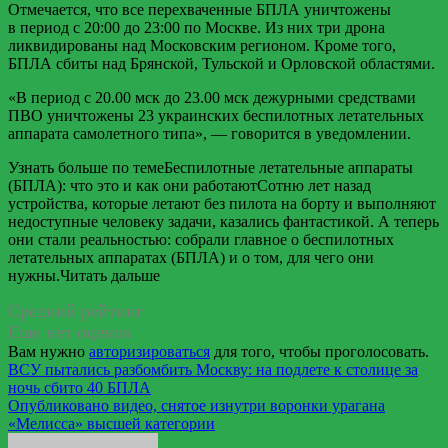
Отмечается, что все перехваченные БПЛА уничтожены
в период с 20:00 до 23:00 по Москве. Из них три дрона
ликвидированы над Московским регионом. Кроме того,
БПЛА сбиты над Брянской, Тульской и Орловской областями.
«В период с 20.00 мск до 23.00 мск дежурными средствами
ПВО уничтожены 23 украинских беспилотных летательных
аппарата самолетного типа», — говорится в уведомлении.
Узнать больше по темеБеспилотные летательные аппараты
(БПЛА): что это и как они работаютСотню лет назад
устройства, которые летают без пилота на борту и выполняют
недоступные человеку задачи, казались фантастикой. А теперь
они стали реальностью: собрали главное о беспилотных
летательных аппаратах (БПЛА) и о том, для чего они
нужны.Читать дальше
Средний рейтинг
Еще нет оценок
Вам нужно
авторизироваться
для того, чтобы проголосовать.
Навигация
ВСУ пытались разбомбить Москву: на подлете к столице за
ночь сбито 40 БПЛА
по
Опубликовано видео, снятое изнутри воронки урагана
записям
«Мелисса» высшей категории