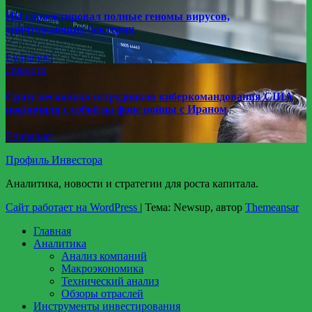
ИИ спроектировал полные геномы вирусов,
уничтожающих бактерии
Emmanuel
Новости
Сразу несколько сотрудников киберкомандования США
покончили с собой на фоне войны с Ираном
Emmanuel
Профиль Инвестора
Аналитика, новости и стратегии для роста капитала.
Сайт работает на WordPress
|
Тема: Newsup, автор
Themeansar
Главная
Аналитика
Анализ компаний
Макроэкономика
Технический анализ
Обзоры отраслей
Инструменты инвестирования