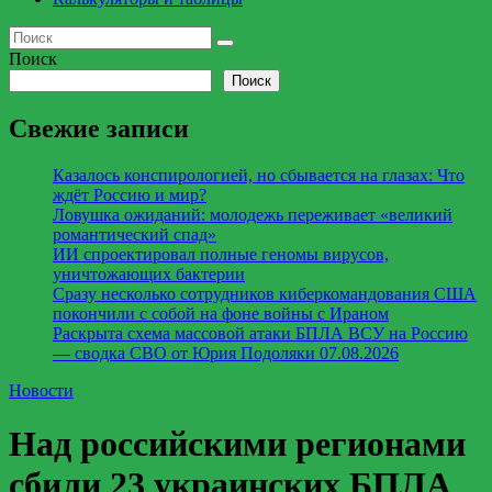
Поиск
Поиск
Свежие записи
Казалось конспирологией, но сбывается на глазах: Что
ждёт Россию и мир?
Ловушка ожиданий: молодежь переживает «великий
романтический спад»
ИИ спроектировал полные геномы вирусов,
уничтожающих бактерии
Сразу несколько сотрудников киберкомандования США
покончили с собой на фоне войны с Ираном
Раскрыта схема массовой атаки БПЛА ВСУ на Россию
— сводка СВО от Юрия Подоляки 07.08.2026
Новости
Над российскими регионами
сбили 23 украинских БПЛА