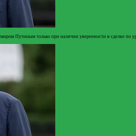
имиром Путиным только при наличии уверенности в сделке по у