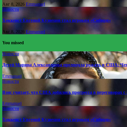
Авг 8, 2026
Emmanuel
Новости
Хоккеист Евгений Кузнецов стал игроком «Сибири»
Авг 8, 2026
Emmanuel
You missed
Новости
Детей Марина Александрова предпочла рожать в США: Чем
Emmanuel
Новости
Вэнс считает, что США добились прогресса в переговорах с
Emmanuel
Новости
Хоккеист Евгений Кузнецов стал игроком «Сибири»