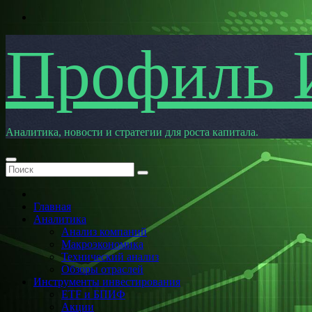
Перейти
к
содержимому
Профиль 
Аналитика, новости и стратегии для роста капитала.
Главная
Аналитика
Анализ компаний
Макроэкономика
Технический анализ
Обзоры отраслей
Инструменты инвестирования
ETF и БПИФ
Акции