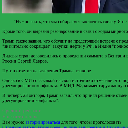
"Нужно знать, что мы собираемся заключить сделку. Я не
Кроме того, он выразил разочарование в связи с ходом мирног
Трамп также заявил, что обсудит на предстоящей встрече с пр
"значительно сокращает" закупки нефти у РФ, а Индия "полнос
Лидеры стран договорились о проведении саммита в Венгрии в
России Сергей Лавров.
Путин ответил на заявления Трампа: главное
Однако в СМИ со ссылкой на свои источники отмечали, что по
урегулированию конфликта. В МИД РФ, комментируя данную сит
В четверг, 23 октября, Трамп заявил, что принял решение отме
урегулировании конфликта".
Средний рейтинг
Еще нет оценок
Вам нужно
авторизироваться
для того, чтобы проголосовать.
Странное авто во время большой драки мигрантов в Прокшино.