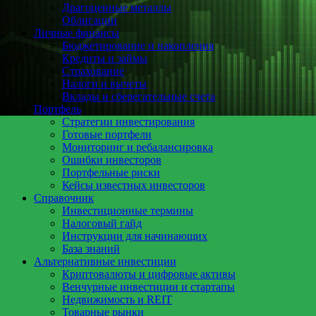
Драгоценные металлы
Облигации
Личные финансы
Бюджетирование и накопления
Кредиты и займы
Страхование
Налоги и вычеты
Вклады и сберегательные счета
Портфель
Стратегии инвестирования
Готовые портфели
Мониторинг и ребалансировка
Ошибки инвесторов
Портфельные риски
Кейсы известных инвесторов
Справочник
Инвестиционные термины
Налоговый гайд
Инструкции для начинающих
База знаний
Альтернативные инвестиции
Криптовалюты и цифровые активы
Венчурные инвестиции и стартапы
Недвижимость и REIT
Товарные рынки