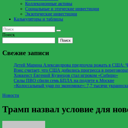
Коллекционные активы
Социальные и этические инвестиции
Экзотические инвестиции
Калькуляторы и таблицы
Поиск
Поиск
Свежие записи
Детей Марина Александрова предпочла рожать в США: Ч
Вэнс считает, что США добились прогресса в переговора
Хоккеист Евгений Кузнецов стал игроком «Сибири»
Силы ПВО сбили семь БПЛА на подлете к Москве
«Колоссальный удар по экономике»: 7,7 тысячи украински
Новости
Трамп назвал условие для но