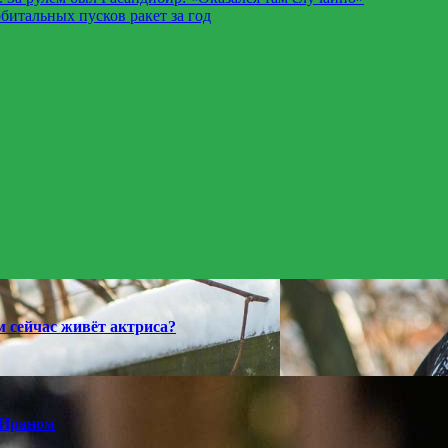
битальных пусков ракет за год
 сейчас живёт актриса?
 Ираном