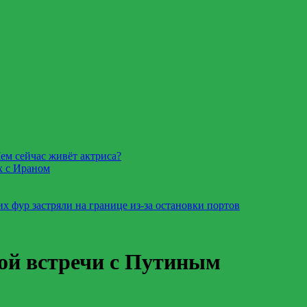
ем сейчас живёт актриса?
х с Ираном
х фур застряли на границе из-за остановки портов
вой встречи с Путиным