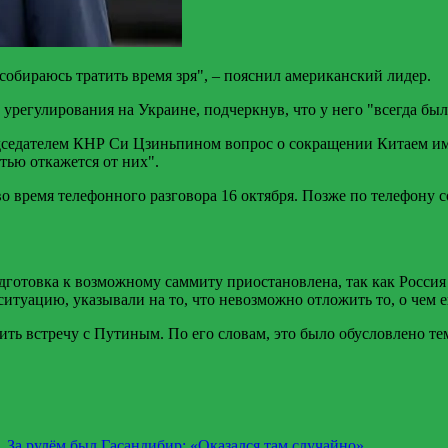
 собираюсь тратить время зря", – пояснил американский лидер.
о урегулирования на Украине, подчеркнув, что у него "всегда б
едседателем КНР Си Цзиньпином вопрос о сокращении Китаем имп
тью откажется от них".
о время телефонного разговора 16 октября. Позже по телефону
дготовка к возможному саммиту приостановлена, так как Россия 
уацию, указывали на то, что невозможно отложить то, о чем е
нить встречу с Путиным. По его словам, это было обусловлено те
 За рулём был Гасандибир: «Оказался там случайно»