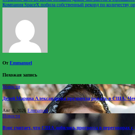
Навигация
Компания SpaceX побила собственный рекорд по количеству ор
по
записям
От
Emmanuel
Похожая запись
Новости
Детей Марина Александрова предпочла рожать в США: Чем
Авг 8, 2026
Emmanuel
Новости
Вэнс считает, что США добились прогресса в переговорах с