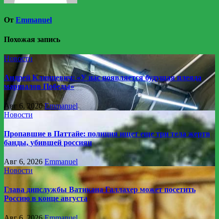
От
Emmanuel
Похожая запись
Новости
Андрей Клинцевич: «У нас появляется будущая плеяда
маршалов Победы»
Авг 6, 2026
Emmanuel
Новости
Пропавшие в Паттайе: полиция ищет еще три тела жертв
банды, убившей россиян
Авг 6, 2026
Emmanuel
Новости
Глава дипслужбы Ватикана Галлахер может посетить
Россию в конце августа
Авг 6, 2026
Emmanuel