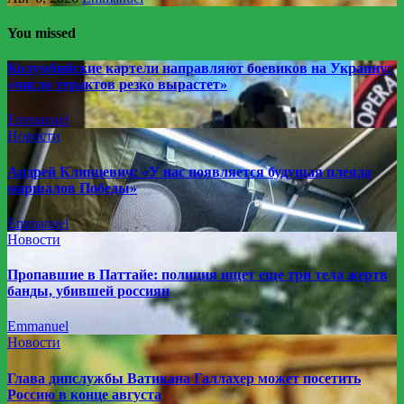
You missed
Колумбийские картели направляют боевиков на Украину:
«число терактов резко вырастет»
Emmanuel
Новости
Андрей Клинцевич: «У нас появляется будущая плеяда
маршалов Победы»
Emmanuel
Новости
Пропавшие в Паттайе: полиция ищет еще три тела жертв
банды, убившей россиян
Emmanuel
Новости
Глава дипслужбы Ватикана Галлахер может посетить
Россию в конце августа