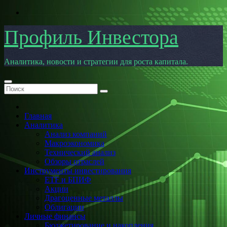
Перейти
к
содержимому
Профиль Инвестора
Аналитика, новости и стратегии для роста капитала.
Главная
Аналитика
Анализ компаний
Макроэкономика
Технический анализ
Обзоры отраслей
Инструменты инвестирования
ETF и БПИФ
Акции
Драгоценные металлы
Облигации
Личные финансы
Бюджетирование и накопления