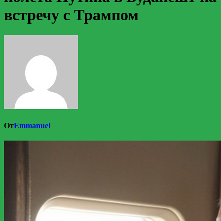
встречу с Трампом
От
Emmanuel