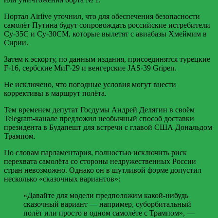
Портал Airlive уточнил, что для обеспечения безопасности
самолёт Путина будут сопровождать российские истребители
Су-35С и Су-30СМ, которые вылетят с авиабазы Хмеймим в
Сирии.
Затем к эскорту, по данным издания, присоединятся турецкие
F-16, сербские МиГ-29 и венгерские JAS-39 Gripen.
Не исключено, что погодные условия могут внести
коррективы в маршрут полёта.
Тем временем депутат Госдумы Андрей Делягин в своём
Telegram-канале предложил необычный способ доставки
президента в Будапешт для встречи с главой США Дональдом
Трампом.
По словам парламентария, полностью исключить риск
перехвата самолёта со стороны недружественных России
стран невозможно. Однако он в шутливой форме допустил
несколько «сказочных вариантов»:
«Давайте для модели предположим какой-нибудь
сказочный вариант — например, суборбитальный
полёт или просто в одном самолёте с Трампом», —