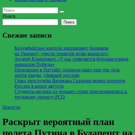
Поиск
Поиск
Свежие записи
Колумбийские картели направляют боевиков
на Украину: «число терактов резко вырастет»
Андрей Клинцевич: «У нас появляется будущая плеяда
маршалов Победы»
Пропавшие в Паттайе: полиция ищет еще три тела
жертв банды, убившей россиян
Глава дипслужбы Ватикана Галлахер может посетить
Россию в конце августа
Студенты-медики из четырех стран присоединились к
трудовому проекту РСО
Новости
Раскрыт вероятный план
полета Путина в Будапешт на