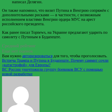
написал Делягин.
Он также напомнил, что визит Путина в Венгрию сопряжён с
дополнительными рисками — в частности, с возможным
исполнением властями Венгрии ордера МУС на арест
российского президента.
Как ранее писал Topnews, на Украине предлагают ударить по
самолету с Путиным в Будапеште.
Средний рейтинг
Еще нет оценок
Вам нужно
авторизироваться
для того, чтобы проголосовать.
Навигация
Встреча Трампа и Путина в Будапеште. Почему саммит сочли
«катастрофой» для Европы?
по
ВС России уничтожили группу боевиков ВСУ с помощью
записям
новой разработки