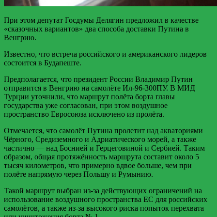
При этом депутат Госдумы Делягин предложил в качестве
«сказочных вариантов» два способа доставки Путина в
Венгрию.
Известно, что встреча российского и американского лидеров
состоится в Будапеште.
Предполагается, что президент России Владимир Путин
отправится в Венгрию на самолёте Ил-96-300ПУ. В МИД
Турции уточнили, что маршрут полёта борта главы
государства уже согласован, при этом воздушное
пространство Евросоюза исключено из пролёта.
Отмечается, что самолёт Путина пролетит над акваториями
Чёрного, Средиземного и Адриатического морей, а также
частично — над Боснией и Герцеговиной и Сербией. Таким
образом, общая протяжённость маршрута составит около 5
тысяч километров, что примерно вдвое больше, чем при
полёте напрямую через Польшу и Румынию.
Такой маршрут выбран из-за действующих ограничений на
использование воздушного пространства ЕС для российских
самолётов, а также из-за высокого риска попыток перехвата
или уничтожения борта № 1.