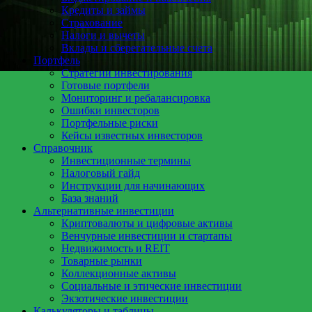
Кредиты и займы
Страхование
Налоги и вычеты
Вклады и сберегательные счета
Портфель
Стратегии инвестирования
Готовые портфели
Мониторинг и ребалансировка
Ошибки инвесторов
Портфельные риски
Кейсы известных инвесторов
Справочник
Инвестиционные термины
Налоговый гайд
Инструкции для начинающих
База знаний
Альтернативные инвестиции
Криптовалюты и цифровые активы
Венчурные инвестиции и стартапы
Недвижимость и REIT
Товарные рынки
Коллекционные активы
Социальные и этические инвестиции
Экзотические инвестиции
Калькуляторы и таблицы