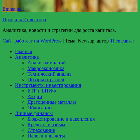
Emmanuel
Профиль Инвестора
Аналитика, новости и стратегии для роста капитала.
Сайт работает на WordPress
|
Тема: Newsup, автор
Themeansar
Главная
Аналитика
Анализ компаний
Макроэкономика
Технический анализ
Обзоры отраслей
Инструменты инвестирования
ETF и БПИФ
Акции
Драгоценные металлы
Облигации
Личные финансы
Бюджетирование и накопления
Кредиты и займы
Страхование
Налоги и вычеты