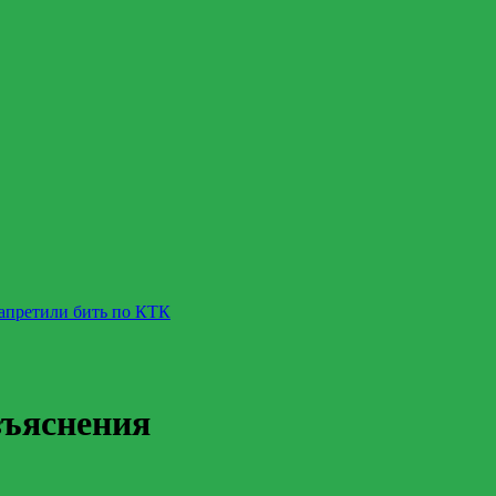
запретили бить по КТК
зъяснения