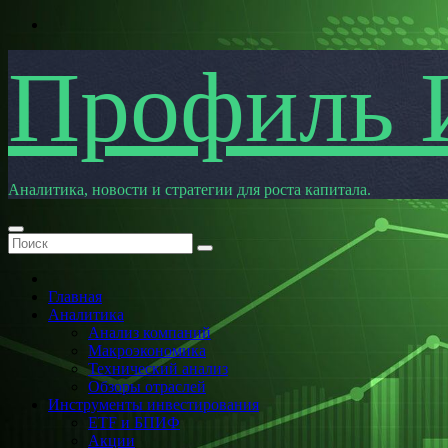
Перейти
к
содержимому
Профиль 
Аналитика, новости и стратегии для роста капитала.
Главная
Аналитика
Анализ компаний
Макроэкономика
Технический анализ
Обзоры отраслей
Инструменты инвестирования
ETF и БПИФ
Акции