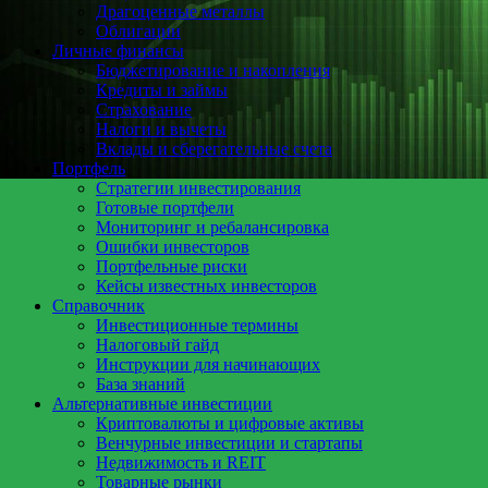
Драгоценные металлы
Облигации
Личные финансы
Бюджетирование и накопления
Кредиты и займы
Страхование
Налоги и вычеты
Вклады и сберегательные счета
Портфель
Стратегии инвестирования
Готовые портфели
Мониторинг и ребалансировка
Ошибки инвесторов
Портфельные риски
Кейсы известных инвесторов
Справочник
Инвестиционные термины
Налоговый гайд
Инструкции для начинающих
База знаний
Альтернативные инвестиции
Криптовалюты и цифровые активы
Венчурные инвестиции и стартапы
Недвижимость и REIT
Товарные рынки