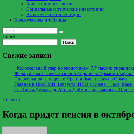
Коллекционные активы
Социальные и этические инвестиции
Экзотические инвестиции
Калькуляторы и таблицы
Поиск
Поиск
Свежие записи
«Колоссальный удар по экономике»: 7,7 тысячи украински
Жара унесла тысячи жизней в Европе: в Германии зафикс
Энергорынок за неделю: Иран поймал нефть на Ормуз
Главное в ИноСМИ 8 августа: ПВО в Киеве — всё. Маск за
От Кирка Дугласа до Мэтта Дэймона: как менялся Одиссе
Новости
Когда придет пенсия в октяб