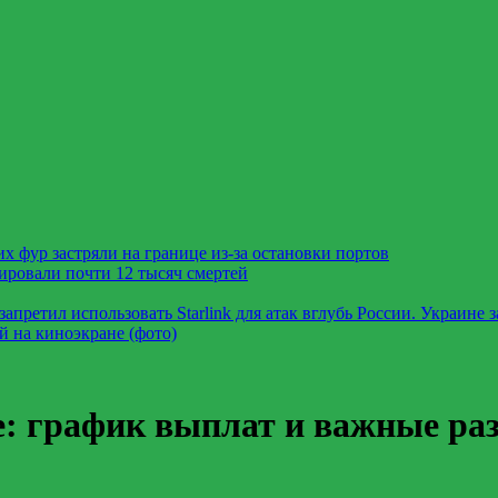
х фур застряли на границе из-за остановки портов
ировали почти 12 тысяч смертей
претил использовать Starlink для атак вглубь России. Украине 
й на киноэкране (фото)
ре: график выплат и важные ра