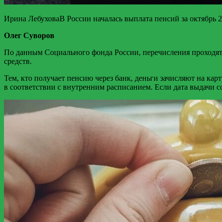
Ирина ЛебуховаВ России началась выплата пенсий за октябрь 2
Олег Суворов
По данным Социального фонда России, перечисления проходя
средств.
Тем, кто получает пенсию через банк, деньги зачисляют на к
в соответствии с внутренним расписанием. Если дата выдачи 