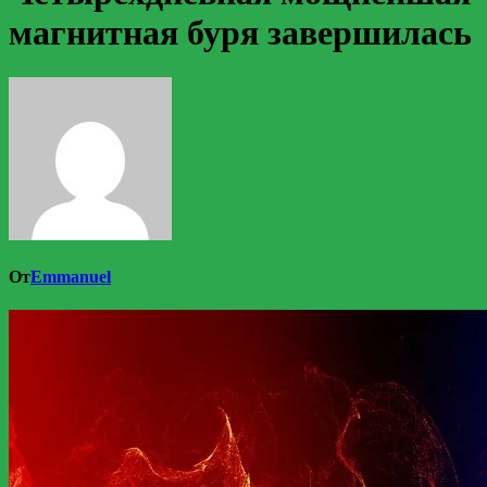
магнитная буря завершилась
От
Emmanuel