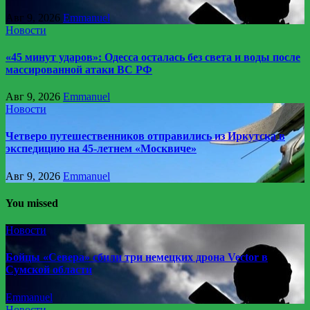
Авг 9, 2026
Emmanuel
Новости
«45 минут ударов»: Одесса осталась без света и воды после
массированной атаки ВС РФ
Авг 9, 2026
Emmanuel
Новости
Четверо путешественников отправились из Иркутска в
экспедицию на 45-летнем «Москвиче»
Авг 9, 2026
Emmanuel
You missed
Новости
Бойцы «Севера» сбили три немецких дрона Vector в
Сумской области
Emmanuel
Новости