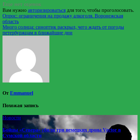
Еще нет оценок
Вам нужно
авторизироваться
для того, чтобы проголосовать.
Навигация
Опрос: ограничения на продажу алкоголя. Воронежская
область
по
Много солнца: синоптик раскрыл, чего ждать от погоды
записям
петербуржцам в ближайшие дни
От
Emmanuel
Похожая запись
Новости
Бойцы «Севера» сбили три немецких дрона Vector в
Сумской области