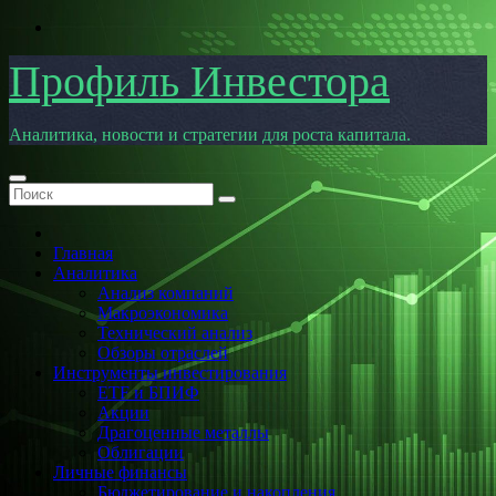
Перейти
к
содержимому
Профиль Инвестора
Аналитика, новости и стратегии для роста капитала.
Главная
Аналитика
Анализ компаний
Макроэкономика
Технический анализ
Обзоры отраслей
Инструменты инвестирования
ETF и БПИФ
Акции
Драгоценные металлы
Облигации
Личные финансы
Бюджетирование и накопления