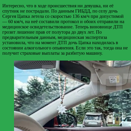
Интересно, что в ходе происшествия ни девушка, ни её
спутник не пострадали. По данным ГИБДД, по селу дочь
Сергея Цапка летела со скоростью 136 км/ч при допустимой
— 60 км/ч, на неё составили протокол и обоих отправили на
медицинское освидетельствование. Теперь виновнице ДТП
грозит лишение прав от полутора до двух лет. По
предварительным данным, медицинская экспертиза
установила, что на момент ДТП дочь Цапка находилась в
состоянии алкогольного опьянения. Если это так, тогда она не
получит страховые выплаты за разбитую машину.