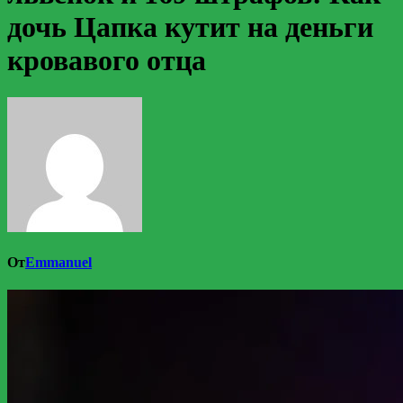
дочь Цапка кутит на деньги
кровавого отца
От
Emmanuel