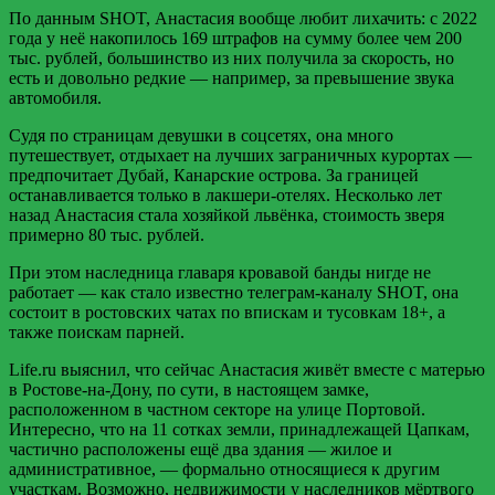
По данным SHOT, Анастасия вообще любит лихачить: с 2022
года у неё накопилось 169 штрафов на сумму более чем 200
тыс. рублей, большинство из них получила за скорость, но
есть и довольно редкие — например, за превышение звука
автомобиля.
Судя по страницам девушки в соцсетях, она много
путешествует, отдыхает на лучших заграничных курортах —
предпочитает Дубай, Канарские острова. За границей
останавливается только в лакшери-отелях. Несколько лет
назад Анастасия стала хозяйкой львёнка, стоимость зверя
примерно 80 тыс. рублей.
При этом наследница главаря кровавой банды нигде не
работает — как стало известно телеграм-каналу SHOT, она
состоит в ростовских чатах по впискам и тусовкам 18+, а
также поискам парней.
Life.ru выяснил, что сейчас Анастасия живёт вместе с матерью
в Ростове-на-Дону, по сути, в настоящем замке,
расположенном в частном секторе на улице Портовой.
Интересно, что на 11 сотках земли, принадлежащей Цапкам,
частично расположены ещё два здания — жилое и
административное, — формально относящиеся к другим
участкам. Возможно, недвижимости у наследников мёртвого