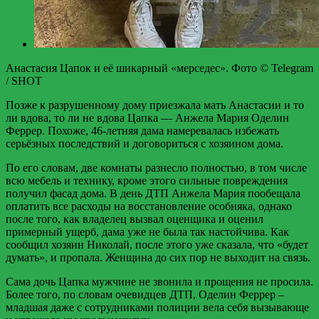
Анастасия Цапок и её шикарный «мерседес». Фото © Telegram
/ SHOT
Позже к разрушенному дому приезжала мать Анастасии и то
ли вдова, то ли не вдова Цапка — Анжела Мария Оделин
Феррер. Похоже, 46-летняя дама намеревалась избежать
серьёзных последствий и договориться с хозяином дома.
По его словам, две комнаты разнесло полностью, в том числе
всю мебель и технику, кроме этого сильные повреждения
получил фасад дома. В день ДТП Анжела Мария пообещала
оплатить все расходы на восстановление особняка, однако
после того, как владелец вызвал оценщика и оценил
примерный ущерб, дама уже не была так настойчива. Как
сообщил хозяин Николай, после этого уже сказала, что «будет
думать», и пропала. Женщина до сих пор не выходит на связь.
Сама дочь Цапка мужчине не звонила и прощения не просила.
Более того, по словам очевидцев ДТП, Оделин Феррер –
младшая даже с сотрудниками полиции вела себя вызывающе