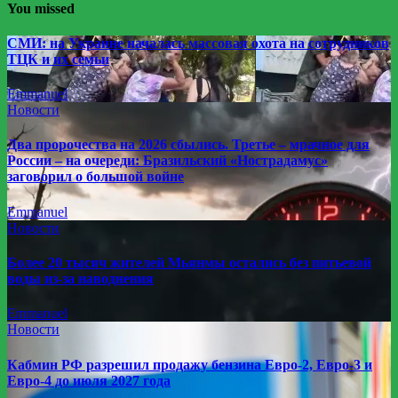
You missed
СМИ: на Украине началась массовая охота на сотрудников
ТЦК и их семьи
Emmanuel
Новости
Два пророчества на 2026 сбылись. Третье – мрачное для
России – на очереди: Бразильский «Нострадамус»
заговорил о большой войне
Emmanuel
Новости
Более 20 тысяч жителей Мьянмы остались без питьевой
воды из-за наводнения
Emmanuel
Новости
Кабмин РФ разрешил продажу бензина Евро-2, Евро-3 и
Евро-4 до июля 2027 года