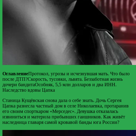
Оглавление
Протокол, угрозы и исчезнувшая мать. Что было
после ДТП?Скорость, тусовки, львята. Беззаботная жизнь
дочери бандитаОсобняк, 5,5 млн долларов и два ИНН.
Наследство вдовы Цапка
Станица Кущёвская снова дала о себе знать. Дочь Сергея
Цапка разнесла частный дом в селе Николаевка, протаранив
его своим спорткаром «Мерседес». Девушка отказалась
извиниться и материла прибывших гаишников. Как живёт
наследница главаря самой кровавой банды юга России?