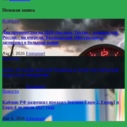
Похожая запись
Новости
Два пророчества на 2026 сбылись. Третье – мрачное для
России – на очереди: Бразильский «Нострадамус»
заговорил о большой войне
Авг 6, 2026
Emmanuel
Новости
Более 20 тысяч жителей Мьянмы остались без питьевой
воды из-за наводнения
Авг 6, 2026
Emmanuel
Новости
Кабмин РФ разрешил продажу бензина Евро-2, Евро-3 и
Евро-4 до июля 2027 года
Авг 6, 2026
Emmanuel