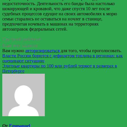
недостаточность. Деятельность его банды была настолько
шокирующей и кровавой, что даже спустя 10 лет после
судебных процессов едущие на своих автомобилях к морю
семьи старались не оставаться на ночлег в станице,
предпочитая ночевать в машинах на территориях
автозаправок федеральных сетей.
Средний рейтинг
Еще нет оценок
Вам нужно
авторизироваться
для того, чтобы проголосовать.
Навигация
Власти России борются с дефицитом топлива в регионах: как
оценивают ситуацию
по
Элитные квартиры по 100 млн рублей теряют в размерах в
записям
Петербурге
От
Emmanuel