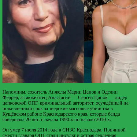
Напомним, сожитель Анжелы Марии Цапок и Оделин
Феррер, а также отец Анастасии — Сергей Цапок — лидер
цапковской ОПГ, криминальный авторитет, осуждённый на
пожизненный срок за зверские массовые убийства в
Кущёвском районе Краснодарского края, которые банда
совершала 20 лет: с начала 1990-х по начало 2010-х.
Он умер 7 июля 2014 года в СИЗО Краснодара. Причиной
смерти главаря ОПГ стали инсульт и острая сердечная