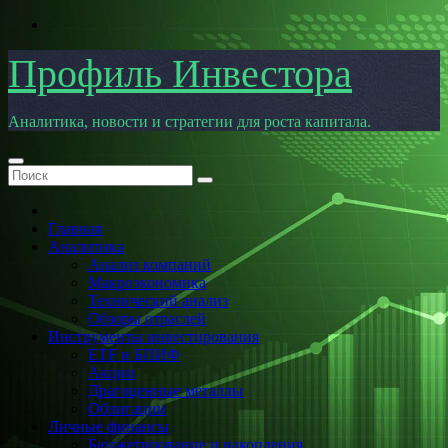
Перейти
к
содержимому
Профиль Инвестора
Аналитика, новости и стратегии для роста капитала.
Главная
Аналитика
Анализ компаний
Макроэкономика
Технический анализ
Обзоры отраслей
Инструменты инвестирования
ETF и БПИФ
Акции
Драгоценные металлы
Облигации
Личные финансы
Бюджетирование и накопления