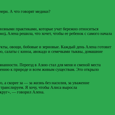
чери. А что говорят медики?
гиозными практиками, которые учат бережно относиться
но)
,
Алена решила, что хочет, чтобы ее ребенок с самого начала
рукты, овощи, бобовые и зерновые. Каждый день Алена готовит
ью, салаты с киноа, авокадо и семечками тыквы, домашние
знанности. Переезд в Азию стал для меня и сменой места
шению к природе и всем живым существам. Это открыло
, а скорее за — за жизнь без насилия, за уважение
и транслируем. Я хочу, чтобы Алиса выросла
округ», — говорил Алена.