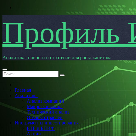
Перейти
к
содержимому
Профиль 
Аналитика, новости и стратегии для роста капитала.
Главная
Аналитика
Анализ компаний
Макроэкономика
Технический анализ
Обзоры отраслей
Инструменты инвестирования
ETF и БПИФ
Акции