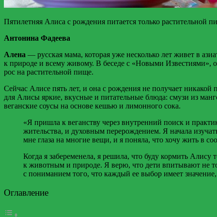
Пятилетняя Алиса с рождения питается только растительной пищ
Антонина Фадеева
Алена
— русская мама, которая уже несколько лет живет в ази
к природе и всему живому. В беседе с «Новыми Известиями», он
рос на растительной пище.
Сейчас Алисе пять лет, и она с рождения не получает никако
для Алисы яркие, вкусные и питательные блюда: смузи из манг
веганские соусы на основе кешью и лимонного сока.
«Я пришла к веганству через внутренний поиск и практик
жительства, и духовным перерождением. Я начала изуча
мне глаза на многие вещи, и я поняла, что хочу жить в с
Когда я забеременела, я решила, что буду кормить Алису 
к животным и природе. Я верю, что дети впитывают не то
с пониманием того, что каждый ее выбор имеет значение,
Оглавление