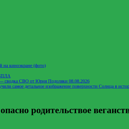
й на киноэкране (фото)
 БПЛА
 — сводка СВО от Юрия Подоляки 08.08.2026
учили самое детальное изображение поверхности Солнца в исто
 опасно родительствое веганст