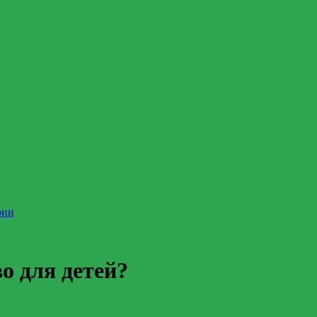
рии
во для детей?