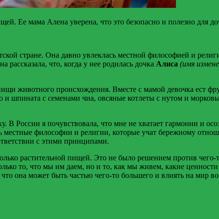
ей. Ее мама Алена уверена, что это безопасно и полезно для до
атской стране. Она давно увлеклась местной философией и рели
а рассказала, что, когда у нее родилась дочка
Алиса
(имя измене
й пищи животного происхождения. Вместе с мамой девочка ест ф
о и шпината с семенами чиа, овсяные котлеты с нутом и морков
у. В России я почувствовала, что мне не хватает гармонии и осо
ть местные философии и религии, которые учат бережному отно
оответствии с этими принципами.
только растительной пищей. Это не было решением против чего-то
лько то, что мы им даем, но и то, как мы живем, какие ценност
 что она может быть частью чего-то большего и влиять на мир в