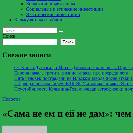
Коллекционные активы
Социальные и этические инвестиции
Экзотические инвестиции
Калькуляторы и таблицы
Поиск
Поиск
Свежие записи
От Кирка Дугласа до Мэтта Дэймона: как менялся Одиссе
Европа начала тратить зимние запасы газа посреди лета
Пять человек пострадали на Ильском заводе после атаки
«Террор в чистом виде»: БЭК ВСУ атаковал пляж в Ялте
Неустойчивость Кельвина-Гельмгольца: астрофизики пол
Новости
«Сама не ем и ей не дам»: чем