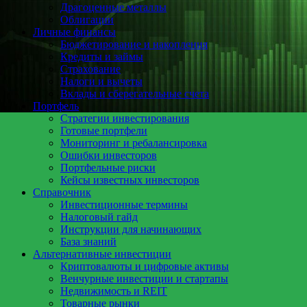
Драгоценные металлы
Облигации
Личные финансы
Бюджетирование и накопления
Кредиты и займы
Страхование
Налоги и вычеты
Вклады и сберегательные счета
Портфель
Стратегии инвестирования
Готовые портфели
Мониторинг и ребалансировка
Ошибки инвесторов
Портфельные риски
Кейсы известных инвесторов
Справочник
Инвестиционные термины
Налоговый гайд
Инструкции для начинающих
База знаний
Альтернативные инвестиции
Криптовалюты и цифровые активы
Венчурные инвестиции и стартапы
Недвижимость и REIT
Товарные рынки