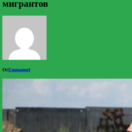
мигрантов
От
Emmanuel