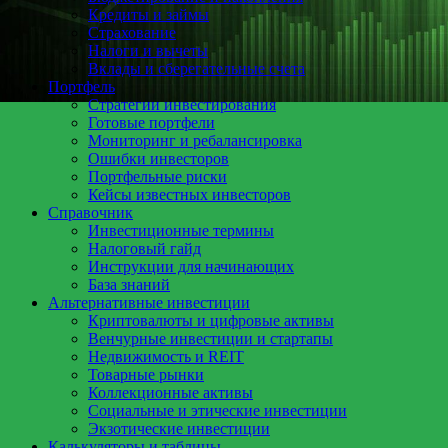
Кредиты и займы
Страхование
Налоги и вычеты
Вклады и сберегательные счета
Портфель
Стратегии инвестирования
Готовые портфели
Мониторинг и ребалансировка
Ошибки инвесторов
Портфельные риски
Кейсы известных инвесторов
Справочник
Инвестиционные термины
Налоговый гайд
Инструкции для начинающих
База знаний
Альтернативные инвестиции
Криптовалюты и цифровые активы
Венчурные инвестиции и стартапы
Недвижимость и REIT
Товарные рынки
Коллекционные активы
Социальные и этические инвестиции
Экзотические инвестиции
Калькуляторы и таблицы