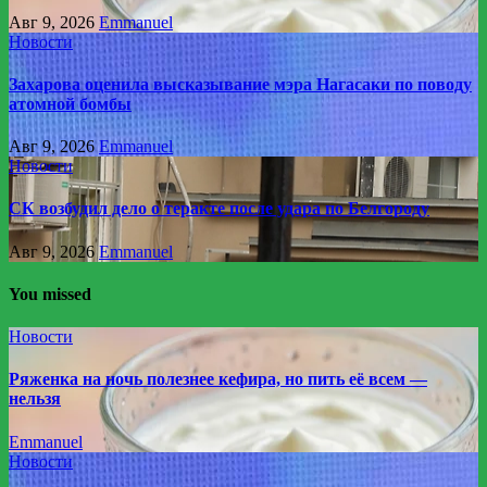
Авг 9, 2026
Emmanuel
Новости
Захарова оценила высказывание мэра Нагасаки по поводу
атомной бомбы
Авг 9, 2026
Emmanuel
Новости
СК возбудил дело о теракте после удара по Белгороду
Авг 9, 2026
Emmanuel
You missed
Новости
Ряженка на ночь полезнее кефира, но пить её всем —
нельзя
Emmanuel
Новости