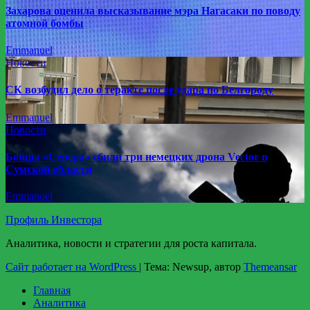
Захарова оценила высказывание мэра Нагасаки по поводу
атомной бомбы
Emmanuel
Новости
СК возбудил дело о теракте после удара по Белгороду
Emmanuel
Новости
Бойцы «Севера» сбили три немецких дрона Vector в
Сумской области
Emmanuel
Профиль Инвестора
Аналитика, новости и стратегии для роста капитала.
Сайт работает на WordPress
|
Тема: Newsup, автор
Themeansar
Главная
Аналитика