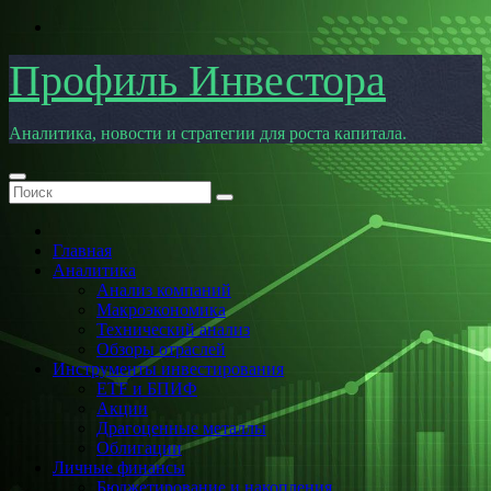
Перейти
к
содержимому
Профиль Инвестора
Аналитика, новости и стратегии для роста капитала.
Главная
Аналитика
Анализ компаний
Макроэкономика
Технический анализ
Обзоры отраслей
Инструменты инвестирования
ETF и БПИФ
Акции
Драгоценные металлы
Облигации
Личные финансы
Бюджетирование и накопления