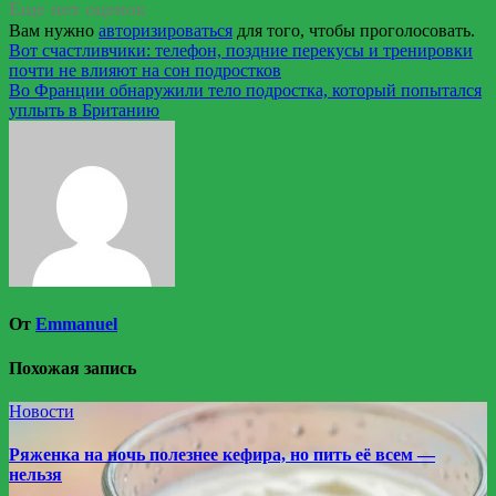
Еще нет оценок
Вам нужно
авторизироваться
для того, чтобы проголосовать.
Навигация
Вот счастливчики: телефон, поздние перекусы и тренировки
почти не влияют на сон подростков
по
Во Франции обнаружили тело подростка, который попытался
записям
уплыть в Британию
От
Emmanuel
Похожая запись
Новости
Ряженка на ночь полезнее кефира, но пить её всем —
нельзя