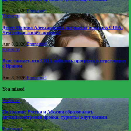
Авг 9, 2026
Emmanuel
Новости
Детей Марина Александрова предпочла рожать в США:
Чем сейчас живёт актриса?
Авг 8, 2026
Emmanuel
Новости
Вэнс считает, что США добились прогресса в переговорах
с Ираном
Авг 8, 2026
Emmanuel
You missed
Новости
На границе России и Абхазии образовалась
двухкилометровая пробка: туристы ждут часами
Emmanuel