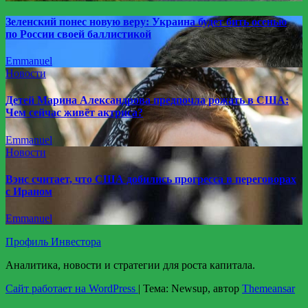
Зеленский понес новую веру: Украина будет бить осенью
по России своей баллистикой
Emmanuel
Новости
Детей Марина Александрова предпочла рожать в США:
Чем сейчас живёт актриса?
Emmanuel
Новости
Вэнс считает, что США добились прогресса в переговорах
с Ираном
Emmanuel
Профиль Инвестора
Аналитика, новости и стратегии для роста капитала.
Сайт работает на WordPress
|
Тема: Newsup, автор
Themeansar