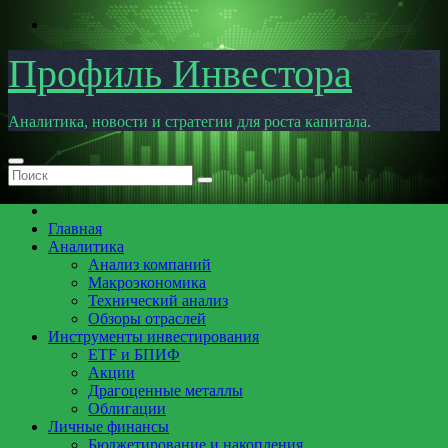
Перейти
к
содержимому
Профиль Инвестора
Аналитика, новости и стратегии для роста капитала.
Главная
Аналитика
Анализ компаний
Макроэкономика
Технический анализ
Обзоры отраслей
Инструменты инвестирования
ETF и БПИФ
Акции
Драгоценные металлы
Облигации
Личные финансы
Бюджетирование и накопления