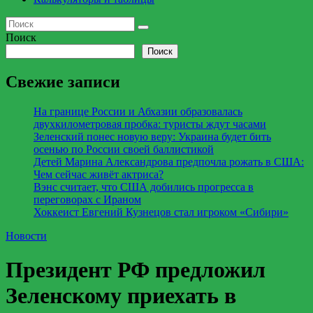
Поиск
Поиск
Свежие записи
На границе России и Абхазии образовалась
двухкилометровая пробка: туристы ждут часами
Зеленский понес новую веру: Украина будет бить
осенью по России своей баллистикой
Детей Марина Александрова предпочла рожать в США:
Чем сейчас живёт актриса?
Вэнс считает, что США добились прогресса в
переговорах с Ираном
Хоккеист Евгений Кузнецов стал игроком «Сибири»
Новости
Президент РФ предложил
Зеленскому приехать в