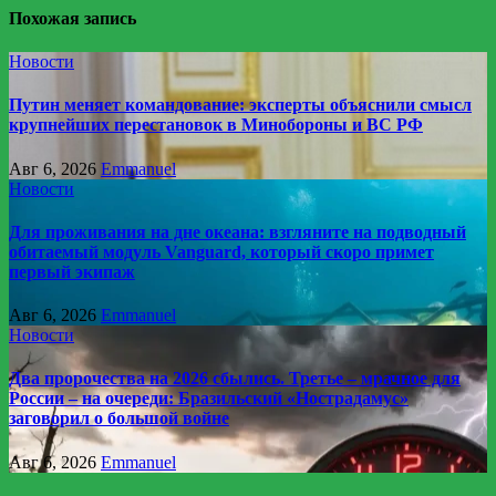
Похожая запись
Новости
Путин меняет командование: эксперты объяснили смысл
крупнейших перестановок в Минобороны и ВС РФ
Авг 6, 2026
Emmanuel
Новости
Для проживания на дне океана: взгляните на подводный
обитаемый модуль Vanguard, который скоро примет
первый экипаж
Авг 6, 2026
Emmanuel
Новости
Два пророчества на 2026 сбылись. Третье – мрачное для
России – на очереди: Бразильский «Нострадамус»
заговорил о большой войне
Авг 6, 2026
Emmanuel