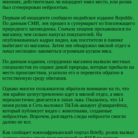
мнениях, действительно ли инцидент имел место, или ролик
был сгенерирован нейросетью.
Первым об инциденте сообщило индийское издание Republic.
По данным СМИ, лев пришел в супермаркет из близлежащего
природного заповедника. Сначала хищник прохаживался по
магазину, чем сильно напугал покупателей. На
опубликованных кадрах видно, как посетители в панике
выбегают из магазина. Затем лев обнаружил мясной отдел и
начал неспешно лакомиться огромным куском мяса.
По данным издания, сотрудники магазина вызвали местных
специалистов по охране дикой природы, которые прибыли на
место происшествия, усыпили его и перевезти обратно в
естественную среду обитания.
Однако многие пользователи обратили внимание на то, что
лев крайне целеустремленно идет в мясной отдел, а мясо
нереалистично двигается в лапах льва. Оказалось, что 14
июня ролик в Сеть выложил TikTok-аккаунт @ataquesferoz,
который публикует видео с животными, созданные
нейросетью. Впрочем, разглядеть следы нейросети смогли
далеко не все.
Как сообщает южноафриканский портал Briefly, ролик вызвал
жаркие споры среди пользователей из ЮАР по поводу