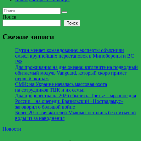
Поиск
Поиск
Свежие записи
Путин меняет командование: эксперты объяснили
смысл крупнейших перестановок в Минобороны и ВС
РФ
Для проживания на дне океана: взгляните на подводный
обитаемый модуль Vanguard, который скоро примет
первый экипаж
СМИ: на Украине началась массовая охота
на сотрудников ТЦК и их семьи
Два пророчества на 2026 сбылись. Третье – мрачное для
России – на очереди: Бразильский «Нострадамус»
заговорил о большой войне
Более 20 тысяч жителей Мьянмы остались без питьевой
воды из-за наводнения
Новости