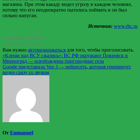
магазина. При этом какаду видел угрозу в каждом человеке,
потому что его неоднократно пытались поймать и он был
сильно напуган.
Источник:
www.rbc.ru
Средний рейтинг
Еще нет оценок
Вам нужно
авторизироваться
для того, чтобы проголосовать.
Навигация
«Клещи над ВСУ сжались»: ВС РФ окружают Покровск и
Мирноград — освобождены пригородные села
по
Google представила Veo 3 — нейросеть, которая генерирует
записям
видео сразу со звуком
От
Emmanuel