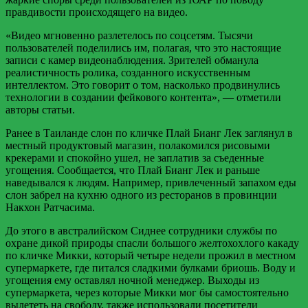
правдивости происходящего на видео.
«Видео мгновенно разлетелось по соцсетям. Тысячи
пользователей поделились им, полагая, что это настоящие
записи с камер видеонаблюдения. Зрителей обманула
реалистичность ролика, созданного искусственным
интеллектом. Это говорит о том, насколько продвинулись
технологии в создании фейкового контента», — отметили
авторы статьи.
Ранее в Таиланде слон по кличке Плай Бианг Лек заглянул в
местный продуктовый магазин, полакомился рисовыми
крекерами и спокойно ушел, не заплатив за съеденные
угощения. Сообщается, что Плай Бианг Лек и раньше
наведывался к людям. Например, привлеченный запахом еды
слон забрел на кухню одного из ресторанов в провинции
Накхон Ратчасима.
До этого в австралийском Сиднее сотрудники службы по
охране дикой природы спасли большого желтохохлого какаду
по кличке Микки, который четыре недели прожил в местном
супермаркете, где питался сладкими булками бриошь. Воду и
угощения ему оставлял ночной менеджер. Выходы из
супермаркета, через которые Микки мог бы самостоятельно
вылететь на свободу, также использовали посетители