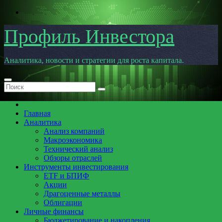
Перейти
к
содержимому
Профиль Инвестора
Аналитика, новости и стратегии для роста капитала.
Главная
Аналитика
Анализ компаний
Макроэкономика
Технический анализ
Обзоры отраслей
Инструменты инвестирования
ETF и БПИФ
Акции
Драгоценные металлы
Облигации
Личные финансы
Бюджетирование и накопления