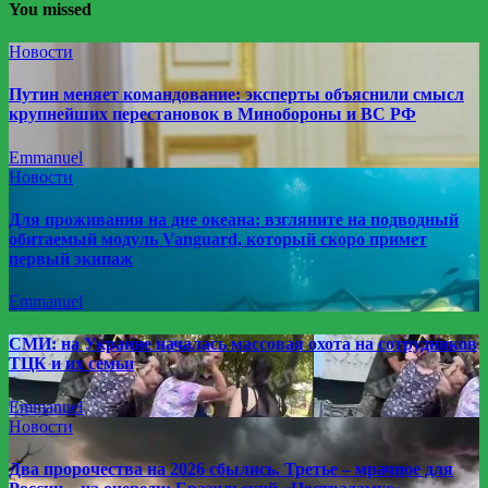
You missed
Новости
Путин меняет командование: эксперты объяснили смысл
крупнейших перестановок в Минобороны и ВС РФ
Emmanuel
Новости
Для проживания на дне океана: взгляните на подводный
обитаемый модуль Vanguard, который скоро примет
первый экипаж
Emmanuel
СМИ: на Украине началась массовая охота на сотрудников
ТЦК и их семьи
Emmanuel
Новости
Два пророчества на 2026 сбылись. Третье – мрачное для