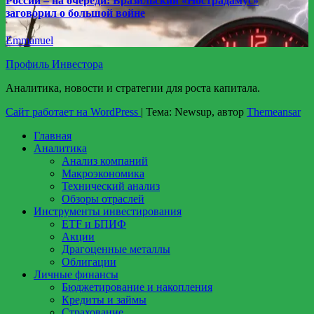
России – на очереди: Бразильский «Нострадамус»
заговорил о большой войне
Emmanuel
Профиль Инвестора
Аналитика, новости и стратегии для роста капитала.
Сайт работает на WordPress
|
Тема: Newsup, автор
Themeansar
Главная
Аналитика
Анализ компаний
Макроэкономика
Технический анализ
Обзоры отраслей
Инструменты инвестирования
ETF и БПИФ
Акции
Драгоценные металлы
Облигации
Личные финансы
Бюджетирование и накопления
Кредиты и займы
Страхование