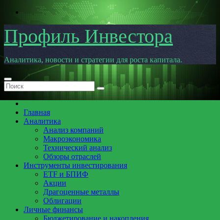
Перейти
к
содержимому
Профиль Инвестора
Аналитика, новости и стратегии для роста капитала.
Главная
Аналитика
Анализ компаний
Макроэкономика
Технический анализ
Обзоры отраслей
Инструменты инвестирования
ETF и БПИФ
Акции
Драгоценные металлы
Облигации
Личные финансы
Бюджетирование и накопления