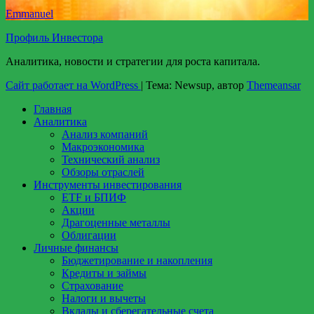
Emmanuel
Профиль Инвестора
Аналитика, новости и стратегии для роста капитала.
Сайт работает на WordPress
|
Тема: Newsup, автор
Themeansar
Главная
Аналитика
Анализ компаний
Макроэкономика
Технический анализ
Обзоры отраслей
Инструменты инвестирования
ETF и БПИФ
Акции
Драгоценные металлы
Облигации
Личные финансы
Бюджетирование и накопления
Кредиты и займы
Страхование
Налоги и вычеты
Вклады и сберегательные счета