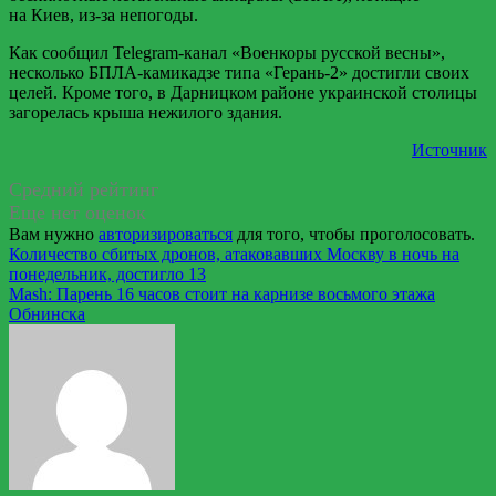
на Киев, из-за непогоды.
Как сообщил Telegram-канал «Военкоры русской весны»,
несколько БПЛА-камикадзе типа «Герань-2» достигли своих
целей. Кроме того, в Дарницком районе украинской столицы
загорелась крыша нежилого здания.
Источник
Средний рейтинг
Еще нет оценок
Вам нужно
авторизироваться
для того, чтобы проголосовать.
Навигация
Количество сбитых дронов, атаковавших Москву в ночь на
понедельник, достигло 13
по
Mash: Парень 16 часов стоит на карнизе восьмого этажа
записям
Обнинска