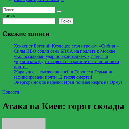
Поиск
Поиск
Свежие записи
Хоккеист Евгений Кузнецов стал игроком «Сибири»
Силы ПВО сбили семь БПЛА на подлете к Москве
«Колоссальный удар по экономике»: 7,7 тысячи
украинских фур застряли на границе из-за остановки
портов
Жара унесла тысячи жизней в Европе: в Германии
зафиксировали почти 12 тысяч смертей
Энергорынок за неделю: Иран поймал нефть на Ормуз
Новости
Атака на Киев: горят склады