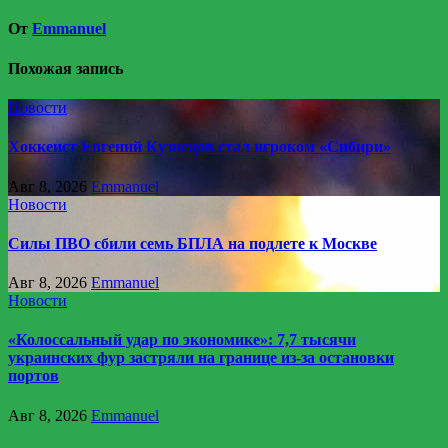
От
Emmanuel
Похожая запись
Новости
Хоккеист Евгений Кузнецов стал игроком «Сибири»
Авг 8, 2026
Emmanuel
Новости
Силы ПВО сбили семь БПЛА на подлете к Москве
Авг 8, 2026
Emmanuel
Новости
«Колоссальный удар по экономике»: 7,7 тысячи
украинских фур застряли на границе из-за остановки
портов
Авг 8, 2026
Emmanuel