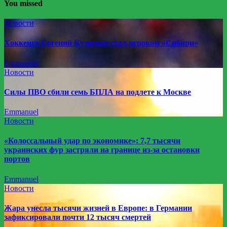
You missed
Новости
Хоккеист Евгений Кузнецов стал игроком «Сибири»
Emmanuel
Новости
Силы ПВО сбили семь БПЛА на подлете к Москве
Emmanuel
Новости
«Колоссальный удар по экономике»: 7,7 тысячи
украинских фур застряли на границе из-за остановки
портов
Emmanuel
Новости
Жара унесла тысячи жизней в Европе: в Германии
зафиксировали почти 12 тысяч смертей