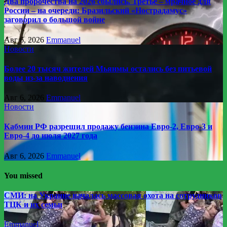
Два пророчества на 2026 сбылись. Третье – мрачное для
России – на очереди: Бразильский «Нострадамус»
заговорил о большой войне
Авг 6, 2026
Emmanuel
Новости
Более 20 тысяч жителей Мьянмы остались без питьевой
воды из-за наводнения
Авг 6, 2026
Emmanuel
Новости
Кабмин РФ разрешил продажу бензина Евро-2, Евро-3 и
Евро-4 до июля 2027 года
Авг 6, 2026
Emmanuel
You missed
СМИ: на Украине началась массовая охота на сотрудников
ТЦК и их семьи
Emmanuel