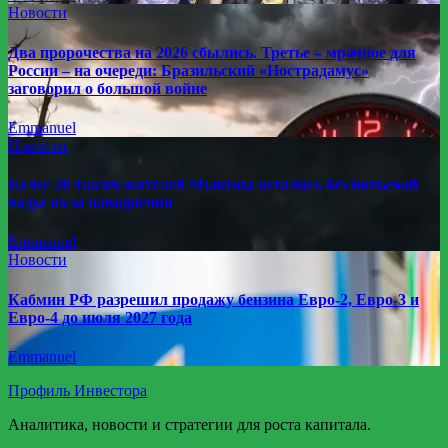
Новости
Два пророчества на 2026 сбылись. Третье – мрачное для
России – на очереди: Бразильский «Нострадамус»
заговорил о большой войне
Emmanuel
Новости
Более 20 тысяч жителей Мьянмы остались без питьевой
воды из-за наводнения
Emmanuel
Новости
Кабмин РФ разрешил продажу бензина Евро-2, Евро-3 и
Евро-4 до июля 2027 года
Emmanuel
Профиль Инвестора
Аналитика, новости и стратегии для роста капитала.