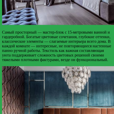
Самый просторный — мастер-блок с 15-метровыми ванной и
гардеробной. Богатые цветовые сочетания, глубокие оттенки,
классические элементы — слагаемые интерьера всего дома. В
каждой комнате — интересные, не повторяющиеся настенные
панно ручной работы. Текстиль как важная составляющая
уюта поддерживает сложность цветовых решений своими
тяжелыми плотными фактурами, везде он функциональный.