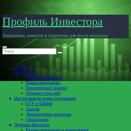
Перейти
к
содержимому
Профиль Инвестора
Аналитика, новости и стратегии для роста капитала.
Главная
Аналитика
Анализ компаний
Макроэкономика
Технический анализ
Обзоры отраслей
Инструменты инвестирования
ETF и БПИФ
Акции
Драгоценные металлы
Облигации
Личные финансы
Бюджетирование и накопления