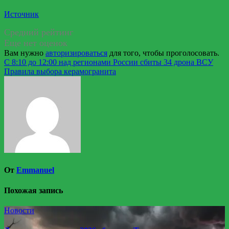
Источник
Средний рейтинг
Еще нет оценок
Вам нужно
авторизироваться
для того, чтобы проголосовать.
Навигация
С 8:10 до 12:00 над регионами России сбиты 34 дрона ВСУ
Правила выбора керамогранита
по
записям
От
Emmanuel
Похожая запись
Новости