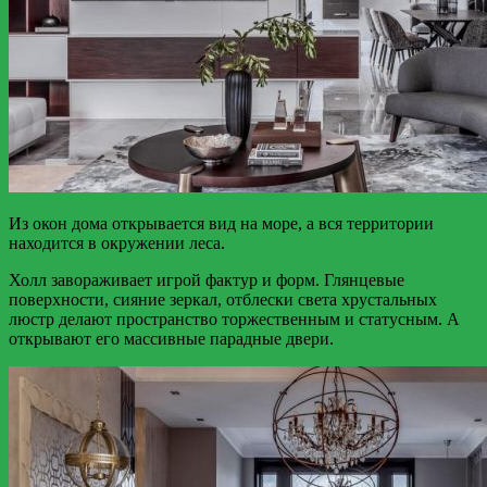
Из окон дома открывается вид на море, а вся территории
находится в окружении леса.
Холл завораживает игрой фактур и форм. Глянцевые
поверхности, сияние зеркал, отблески света хрустальных
люстр делают пространство торжественным и статусным. А
открывают его массивные парадные двери.