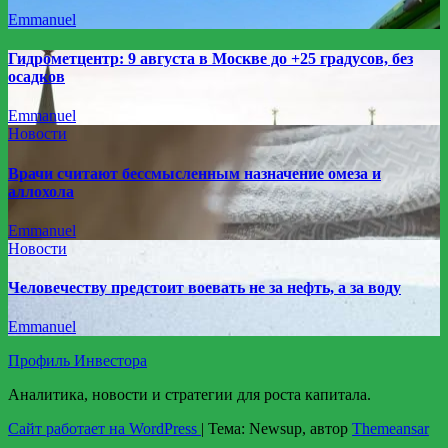
Emmanuel
Гидрометцентр: 9 августа в Москве до +25 градусов, без
осадков
Emmanuel
Новости
Врачи считают бессмысленным назначение омеза и
аллохола
Emmanuel
Новости
Человечеству предстоит воевать не за нефть, а за воду
Emmanuel
Профиль Инвестора
Аналитика, новости и стратегии для роста капитала.
Сайт работает на WordPress
|
Тема: Newsup, автор
Themeansar