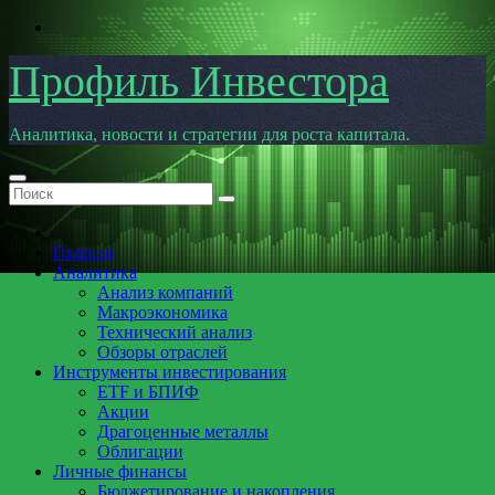
Перейти
к
содержимому
Профиль Инвестора
Аналитика, новости и стратегии для роста капитала.
Главная
Аналитика
Анализ компаний
Макроэкономика
Технический анализ
Обзоры отраслей
Инструменты инвестирования
ETF и БПИФ
Акции
Драгоценные металлы
Облигации
Личные финансы
Бюджетирование и накопления