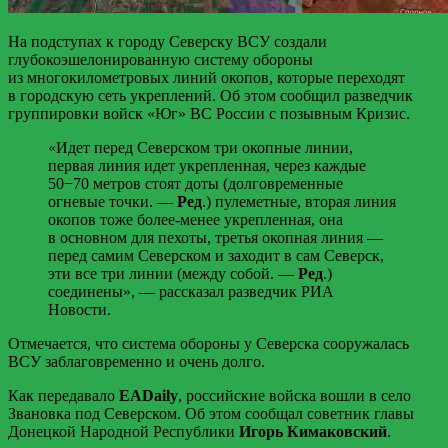
На подступах к городу Северску ВСУ создали
глубокоэшелонированную систему обороны
из многокилометровых линий окопов, которые переходят
в городскую сеть укреплений. Об этом сообщил разведчик
группировки войск «Юг» ВС России с позывным Кризис.
«Идет перед Северском три окопные линии,
первая линия идет укрепленная, через каждые
50−70 метров стоят доты (долговременные
огневые точки. —
Ред
.) пулеметные, вторая линия
окопов тоже более-менее укрепленная, она
в основном для пехоты, третья окопная линия —
перед самим Северском и заходит в сам Северск,
эти все три линии (между собой. —
Ред
.)
соединены», — рассказал разведчик РИА
Новости.
Отмечается, что система обороны у Северска сооружалась
ВСУ заблаговременно и очень долго.
Как передавало
EADaily
, российские войска вошли в село
Звановка под Северском. Об этом сообщал советник главы
Донецкой Народной Республики
Игорь Кимаковский
.