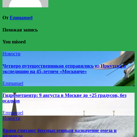
От
Emmanuel
Похожая запись
You missed
Новости
Четверо путешественников отправились из Иркутска в
экспедицию на 45-летнем «Москвиче»
Emmanuel
Гидрометцентр: 9 августа в Москве до +25 градусов, без
осадков
Emmanuel
Новости
Врачи считают бессмысленным назначение омеза и
аллохола