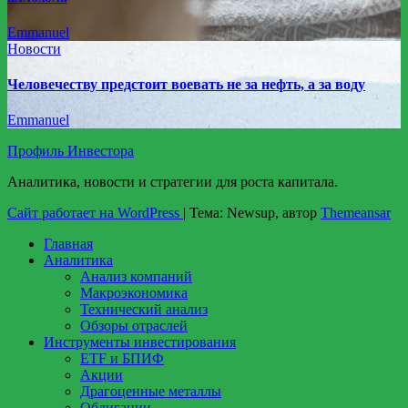
Emmanuel
Новости
Человечеству предстоит воевать не за нефть, а за воду
Emmanuel
Профиль Инвестора
Аналитика, новости и стратегии для роста капитала.
Сайт работает на WordPress
|
Тема: Newsup, автор
Themeansar
Главная
Аналитика
Анализ компаний
Макроэкономика
Технический анализ
Обзоры отраслей
Инструменты инвестирования
ETF и БПИФ
Акции
Драгоценные металлы
Облигации