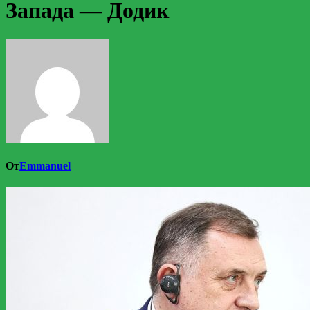
Запада — Додик
От
Emmanuel