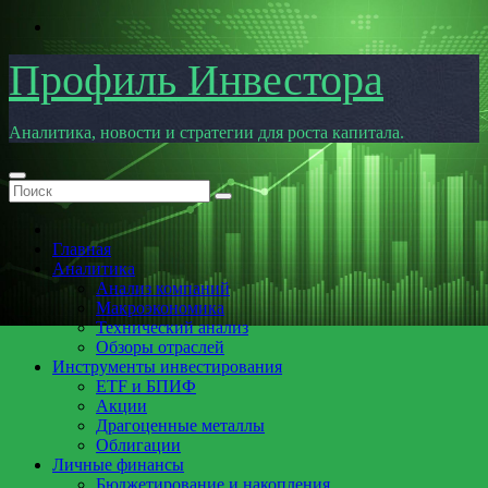
Перейти
к
содержимому
Профиль Инвестора
Аналитика, новости и стратегии для роста капитала.
Главная
Аналитика
Анализ компаний
Макроэкономика
Технический анализ
Обзоры отраслей
Инструменты инвестирования
ETF и БПИФ
Акции
Драгоценные металлы
Облигации
Личные финансы
Бюджетирование и накопления