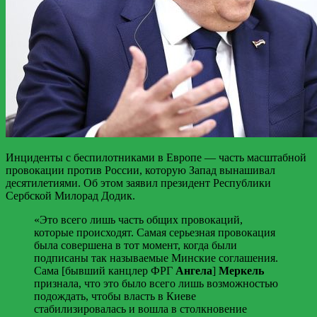
Инциденты с беспилотниками в Европе — часть масштабной
провокации против России, которую Запад вынашивал
десятилетиями. Об этом заявил президент Республики
Сербской Милорад Додик.
«Это всего лишь часть общих провокаций,
которые происходят. Самая серьезная провокация
была совершена в тот момент, когда были
подписаны так называемые Минские соглашения.
Сама [бывший канцлер ФРГ
Ангела
]
Меркель
признала, что это было всего лишь возможностью
подождать, чтобы власть в Киеве
стабилизировалась и вошла в столкновение