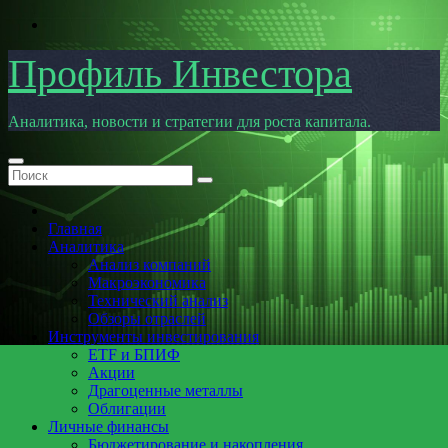
Перейти
к
содержимому
Профиль Инвестора
Аналитика, новости и стратегии для роста капитала.
Главная
Аналитика
Анализ компаний
Макроэкономика
Технический анализ
Обзоры отраслей
Инструменты инвестирования
ETF и БПИФ
Акции
Драгоценные металлы
Облигации
Личные финансы
Бюджетирование и накопления