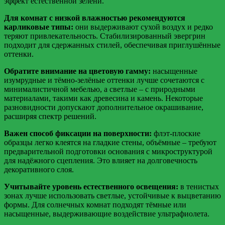
эффект естественной зелени.
Для комнат с низкой влажностью рекомендуются
карликовые типы:
они выдерживают сухой воздух и редко
теряют привлекательность. Стабилизированный эвергрин
подходит для сдержанных стилей, обеспечивая приглушённые
оттенки.
Обратите внимание на цветовую гамму:
насыщенные
изумрудные и тёмно-зелёные оттенки лучше сочетаются с
минималистичной мебелью, а светлые – с природными
материалами, такими как древесина и камень. Некоторые
разновидности допускают дополнительное окрашивание,
расширяя спектр решений.
Важен способ фиксации на поверхности:
флэт-плоские
образцы легко клеятся на гладкие стены, объёмные – требуют
предварительной подготовки основания с микроструктурой
для надёжного сцепления. Это влияет на долговечность
декоративного слоя.
Учитывайте уровень естественного освещения:
в тенистых
зонах лучше использовать светлые, устойчивые к выцветанию
формы. Для солнечных комнат подходят тёмные или
насыщенные, выдерживающие воздействие ультрафиолета.