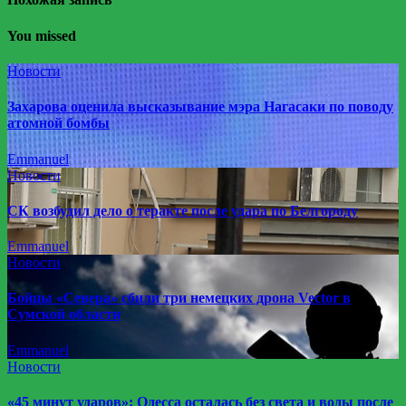
You missed
Новости
Захарова оценила высказывание мэра Нагасаки по поводу
атомной бомбы
Emmanuel
Новости
СК возбудил дело о теракте после удара по Белгороду
Emmanuel
Новости
Бойцы «Севера» сбили три немецких дрона Vector в
Сумской области
Emmanuel
Новости
«45 минут ударов»: Одесса осталась без света и воды после