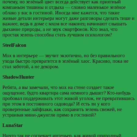
почему, но зелёный цвет всегда действует как приятный
компаньон тишины и отдыха — словно маленькое зелёное
облако у вас в гостиной. Иногда мне кажется, что такие
живые детали интерьера могут даже разговоры сделать тише и
важнее, ведь в доме с мхом все наконец начинают слышать
дыхание природы, а не звук смартфонов. Кто знал, что
простая зелень способна стать лучшим психологом?
SteelFalcon
Мох в интерьере — звучит экзотично, но без правильного
ухода быстро превратится в зелёный хаос. Красиво, пока не
стал заботой, а не декором.
ShadowHunter
Ребята, а вы замечали, что мох на стене создает такое
ощущение, будто квартира сама немного дышит? Кто-нибудь
пробовал поддерживать этот живой уголок, не превратившись
при этом в постоянного садовода? И есть ли у кого
проверенные лайфхаки, как сохранить зелень свежей, не
устраивая мини-джунгли прямо в гостиной?
LunaStar
Ничто так не согревает интерьер, как живой природный