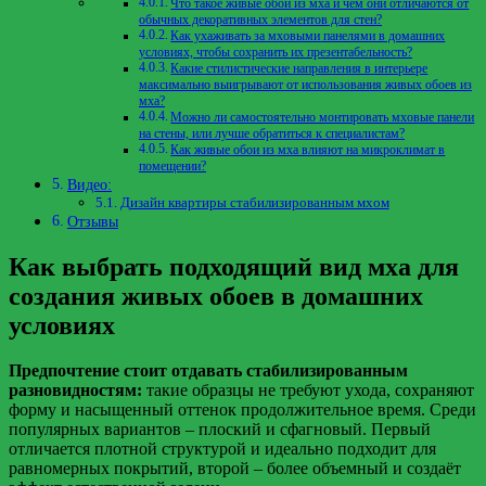
Что такое живые обои из мха и чем они отличаются от
обычных декоративных элементов для стен?
Как ухаживать за мховыми панелями в домашних
условиях, чтобы сохранить их презентабельность?
Какие стилистические направления в интерьере
максимально выигрывают от использования живых обоев из
мха?
Можно ли самостоятельно монтировать мховые панели
на стены, или лучше обратиться к специалистам?
Как живые обои из мха влияют на микроклимат в
помещении?
Видео:
Дизайн квартиры стабилизированным мхом
Отзывы
Как выбрать подходящий вид мха для
создания живых обоев в домашних
условиях
Предпочтение стоит отдавать стабилизированным
разновидностям:
такие образцы не требуют ухода, сохраняют
форму и насыщенный оттенок продолжительное время. Среди
популярных вариантов – плоский и сфагновый. Первый
отличается плотной структурой и идеально подходит для
равномерных покрытий, второй – более объемный и создаёт