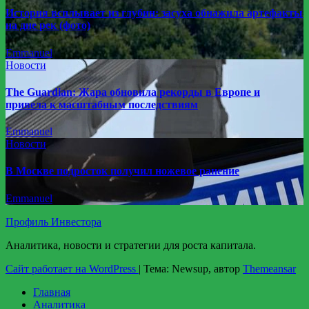
История всплывает из глубин: засуха обнажила артефакты
на дне рек (фото)
Emmanuel
Новости
The Guardian: Жара обновила рекорды в Европе и
привела к масштабным последствиям
Emmanuel
Новости
В Москве подросток получил ножевое ранение
Emmanuel
Профиль Инвестора
Аналитика, новости и стратегии для роста капитала.
Сайт работает на WordPress
|
Тема: Newsup, автор
Themeansar
Главная
Аналитика