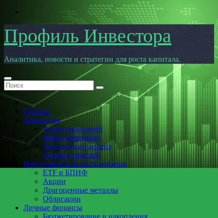
Перейти
к
содержимому
Профиль Инвестора
Аналитика, новости и стратегии для роста капитала.
Главная
Аналитика
Анализ компаний
Макроэкономика
Технический анализ
Обзоры отраслей
Инструменты инвестирования
ETF и БПИФ
Акции
Драгоценные металлы
Облигации
Личные финансы
Бюджетирование и накопления