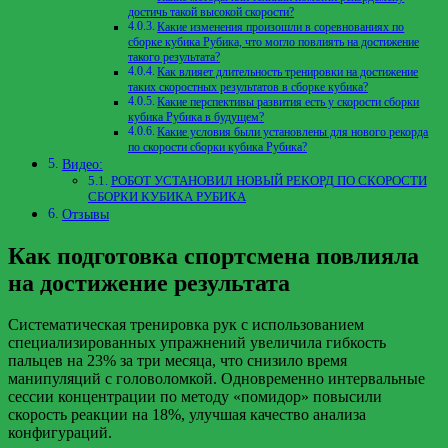
достичь такой высокой скорости?
Какие изменения произошли в соревнованиях по
сборке кубика Рубика, что могло повлиять на достижение
такого результата?
Как влияет длительность тренировки на достижение
таких скоростных результатов в сборке кубика?
Какие перспективы развития есть у скорости сборки
кубика Рубика в будущем?
Какие условия были установлены для нового рекорда
по скорости сборки кубика Рубика?
Видео:
РОБОТ УСТАНОВИЛ НОВЫЙ РЕКОРД ПО СКОРОСТИ
СБОРКИ КУБИКА РУБИКА
Отзывы
Как подготовка спортсмена повлияла
на достижение результата
Систематическая тренировка рук с использованием
специализированных упражнений увеличила гибкость
пальцев на 23% за три месяца, что снизило время
манипуляций с головоломкой. Одновременно интервальные
сессии концентрации по методу «помидор» повысили
скорость реакции на 18%, улучшая качество анализа
конфигураций.