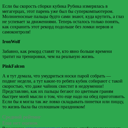
Если бы скорость сборки кубика Рубика измерялась в
мегагерцах, этот парень уже был бы суперкомпьютером.
Молниеносные пальцы будто сами знают, куда крутить, а глаз
не успевает за движениями. Теперь осталось только понять,
как сохранить этот рекорд подольше без ломки нервов и
самоконтроля!
IronWolf
Забавно, как рекорд ставят те, кто явно больше времени
тратит на тренировки, чем на реальную жизнь.
PinkFalcon
А я тут думала, что умудриться носки парой собрать —
подвиг недели, а тут какие-то ребята кубик собирают с такой
скоростью, что даже чайник свистит в недоумении!
Представляю, как их пальцы бегают по цветным граням
быстрее моей мысли о том, что еще надо на обед приготовить.
Если бы я могла так же ловко складывать пинетки или пиццу,
то жизнь была бы сплошным праздником!
Средний рейтинг
Еще нет оценок