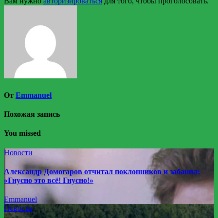
Вам нужно
авторизироваться
для того, чтобы проголосовать.
От
Emmanuel
Похожая запись
You missed
Новости
Александр Домогаров отчитал поклонников и забанил:
«Гнусно это всё! Гнусно!»
Emmanuel
Новости