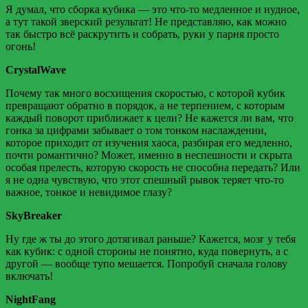
Я думал, что сборка кубика — это что-то медленное и нудное,
а тут такой зверский результат! Не представляю, как можно
так быстро всё раскрутить и собрать, руки у парня просто
огонь!
CrystalWave
Почему так много восхищения скоростью, с которой кубик
превращают обратно в порядок, а не терпением, с которым
каждый поворот приближает к цели? Не кажется ли вам, что
гонка за цифрами забывает о том тонком наслаждении,
которое приходит от изучения хаоса, разбирая его медленно,
почти романтично? Может, именно в неспешности и скрыта
особая прелесть, которую скорость не способна передать? Или
я не одна чувствую, что этот спешный рывок теряет что-то
важное, тонкое и невидимое глазу?
SkyBreaker
Ну где ж ты до этого дотягивал раньше? Кажется, мозг у тебя
как кубик: с одной стороны не понятно, куда повернуть, а с
другой — вообще тупо мешается. Попробуй сначала голову
включать!
NightFang