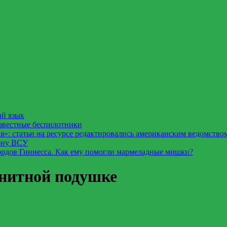
ий язык
известные беспилотники
: статьи на ресурсе редактировались американским ведомство
лону ВСУ
ордов Гиннесса. Как ему помогли мармеладные мишки?
гнитной подушке