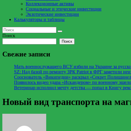
Коллекционные активы
Социальные и этические инвестиции
Экзотические инвестиции
Калькуляторы и таблицы
Поиск
Поиск
Свежие записи
Мать военнослужащего ВСУ избили на Украине за русск
SZ: Над базой по ремонту ЗРК Patriot в ФРГ заметили не
Сооснователь «Википедии» раскрыл «Секрет Полишинеля»
Появилось видео удара «Искандером» по военному эше
Ветеринар исполнил мечту детства — попал в Книгу рек
Новый вид транспорта на ма