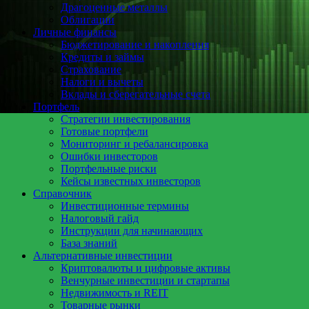
Драгоценные металлы
Облигации
Личные финансы
Бюджетирование и накопления
Кредиты и займы
Страхование
Налоги и вычеты
Вклады и сберегательные счета
Портфель
Стратегии инвестирования
Готовые портфели
Мониторинг и ребалансировка
Ошибки инвесторов
Портфельные риски
Кейсы известных инвесторов
Справочник
Инвестиционные термины
Налоговый гайд
Инструкции для начинающих
База знаний
Альтернативные инвестиции
Криптовалюты и цифровые активы
Венчурные инвестиции и стартапы
Недвижимость и REIT
Товарные рынки