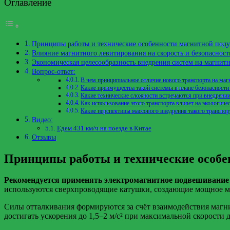
Оглавление
Принципы работы и технические особенности магнитной поду
Влияние магнитного левитирования на скорость и безопасност
Экономическая целесообразность внедрения систем на магнит
Вопрос-ответ:
В чем принципиальное отличие нового транспорта на ма
Какие преимущества такой системы в плане безопасности
Какие технические сложности встречаются при внедрении
Как использование этого транспорта влияет на экологиче
Какие перспективы массового внедрения такого транспор
Видео:
Едем 431 км/ч на поезде в Китае
Отзывы
Принципы работы и технические особе
Рекомендуется применять электромагнитное подвешивание 
используются сверхпроводящие катушки, создающие мощное маг
Силы отталкивания формируются за счёт взаимодействия магни
достигать ускорения до 1,5–2 м/с² при максимальной скорости д