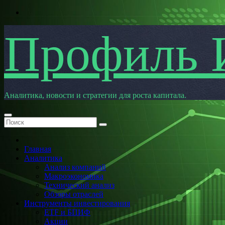
Перейти
к
содержимому
Профиль 
Аналитика, новости и стратегии для роста капитала.
Главная
Аналитика
Анализ компаний
Макроэкономика
Технический анализ
Обзоры отраслей
Инструменты инвестирования
ETF и БПИФ
Акции