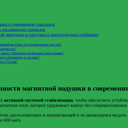
шки в современном транспорте
ь пассажирских перевозок
ной левитации в городском и междугороднем сообщении
гнитной подушке от традиционных поездов?
 перевозок?
 такого транспорта на больших расстояниях?
скую обстановку в регионе?
та в России?
нности магнитной подушки в современн
с активной системой стабилизации
, чтобы обеспечить устойч
нитное поле, которое удерживает корпус без соприкосновения 
тов, расположенных в направляющей и на движущемся модуле, ч
о 600 км/ч.